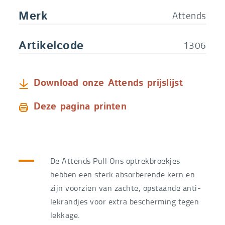
Attends
€
28,00
XLARGE - 16 st
Merk
Bestelcode
1306XLARGE
€
19,60
1306
Artikelcode
Download onze Attends prijslijst
Deze pagina printen
De Attends Pull Ons optrekbroekjes
hebben een sterk absorberende kern en
zijn voorzien van zachte, opstaande anti-
lekrandjes voor extra bescherming tegen
lekkage.