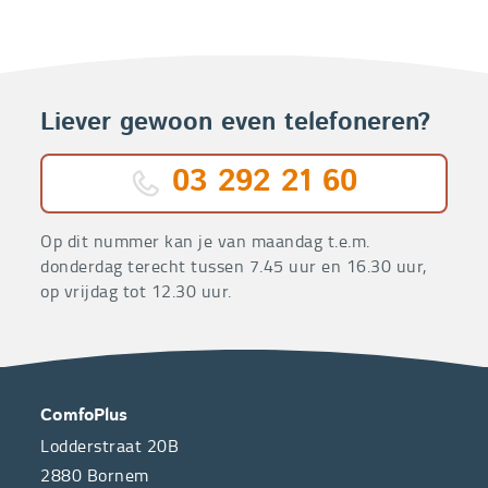
Liever gewoon even telefoneren?
03 292 21 60
Op dit nummer kan je van maandag t.e.m.
donderdag terecht tussen 7.45 uur en 16.30 uur,
op vrijdag tot 12.30 uur.
OVER
CONTACT
ComfoPlus
ONS
Lodderstraat 20B
2880
Bornem