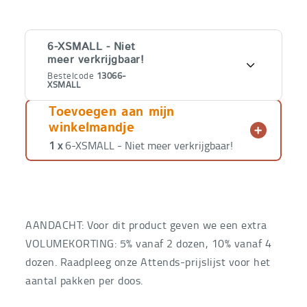
Varianten
6-XSMALL - Niet
meer verkrijgbaar!
Bestelcode
13066-
XSMALL
Toevoegen aan mijn
€
20,86
6-XSMALL - Niet
winkelmandje
meer verkrijgbaar!
Bestelcode
1 x
6-XSMALL - Niet meer verkrijgbaar!
13066-
€
14,60
XSMALL
€
22,86
SMALL - 18 st
Bestelcode
1306SMALL
€
16,00
AANDACHT: Voor dit product geven we een extra
€
25,14
MEDIUM - 18 st
VOLUMEKORTING: 5% vanaf 2 dozen, 10% vanaf 4
Bestelcode
1306MEDIUM
€
17,60
dozen. Raadpleeg onze Attends-prijslijst voor het
€
26,57
LARGE - 18 st
aantal pakken per doos.
Bestelcode
1306LARGE
€
18,60