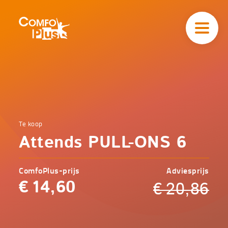
Hoofd
navigatie
ComfoPlus
-
Homepagina
Home
Te koop
Comfoplus
Catalogus
Attends PULL-ONS 6
-
Incontinentie
Attends
PULL-
ComfoPlus-prijs
Adviesprijs
ONS 6
€
14,60
€
20,86