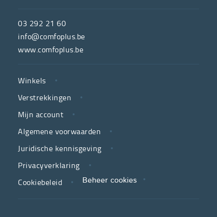
ComfoPlus,
de
03 292 21 60
hulpmiddelenwinkel
info@comfoplus.be
van
www.comfoplus.be
de
NUTTIGE
Vlaamse
Winkels
LINKS
neutrale
Verstrekkingen
ziekenfondsen,
is
Mijn account
jouw
Algemene voorwaarden
partner
Juridische kennisgeving
in
zorg.
Privacyverklaring
Cookiebeleid
Beheer cookies
We
koppelen
scherpe