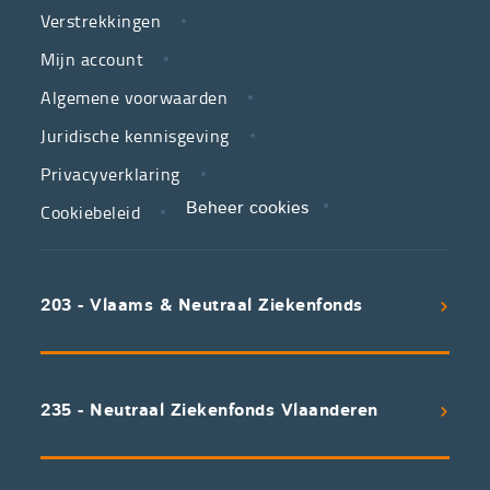
Verstrekkingen
ziekenfondsen,
is
Mijn account
jouw
Algemene voorwaarden
partner
Juridische kennisgeving
in
zorg.
Privacyverklaring
Cookiebeleid
Beheer cookies
We
koppelen
scherpe
203 - Vlaams & Neutraal Ziekenfonds
voorwaarden
aan
een
uitstekend
235 - Neutraal Ziekenfonds Vlaanderen
servicepakket
waarvan
professioneel