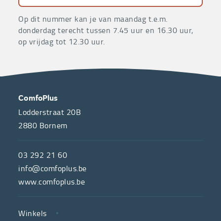
Op dit nummer kan je van maandag t.e.m.
donderdag terecht tussen 7.45 uur en 16.30 uur,
op vrijdag tot 12.30 uur.
OVER
CONTACT
ComfoPlus
ONS
Lodderstraat 20B
2880
Bornem
ComfoPlus,
de
03 292 21 60
hulpmiddelenwinkel
info@comfoplus.be
van
www.comfoplus.be
de
NUTTIGE
Vlaamse
Winkels
LINKS
neutrale