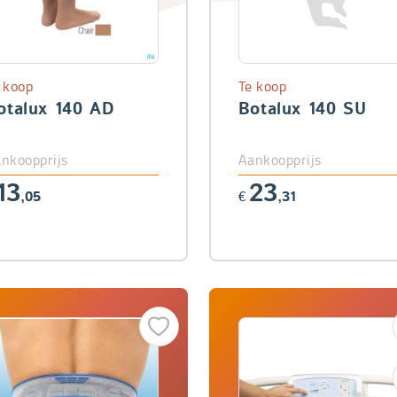
 koop
Te koop
otalux 140 AD
Botalux 140 SU
nkoopprijs
Aankoopprijs
13
23
,05
€
,31