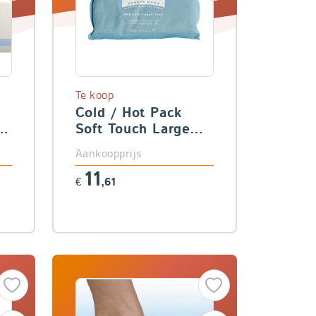
Te koop
Cold / Hot Pack
)
Soft Touch Large
(25 x 35 cm)
Aankoopprijs
11
€
,61