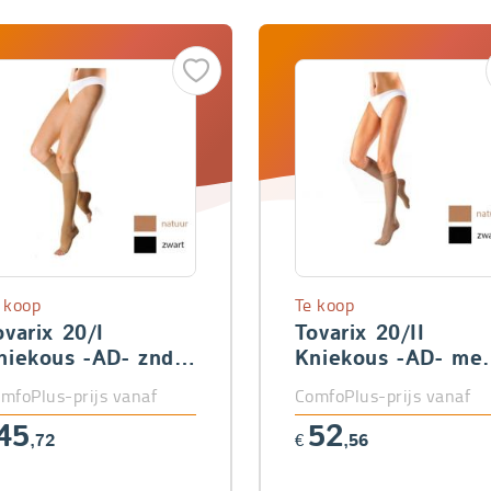
 koop
Te koop
ovarix 20/I
Tovarix 20/II
niekous -AD- znd
Kniekous -AD- met
een
teen
mfoPlus-prijs vanaf
ComfoPlus-prijs vanaf
45
52
,72
€
,56