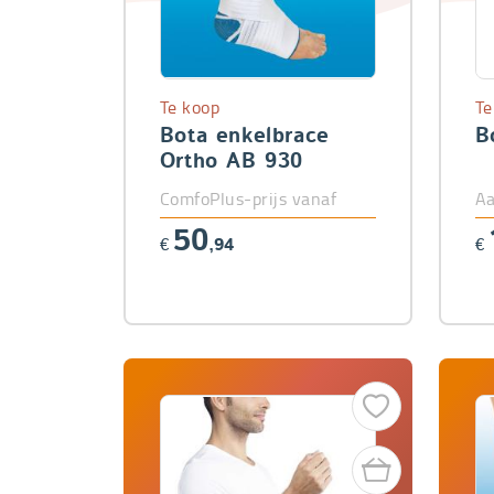
Te koop
Te
Bota enkelbrace
B
Ortho AB 930
ComfoPlus-prijs vanaf
Aa
50
€
,94
€