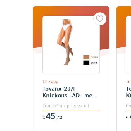
Te koop
Te
Tovarix 20/I
T
Kniekous -AD- met
K
teen
t
ComfoPlus-prijs vanaf
Co
45
€
,72
€