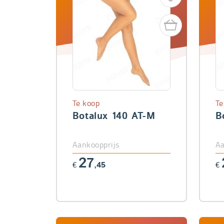
Te koop
Te
Botalux 140 AT-M
B
Aankoopprijs
Aa
27
€
,45
€