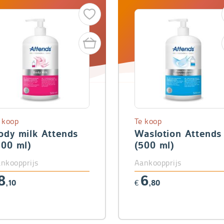
 koop
Te koop
ody milk Attends
Waslotion Attends
500 ml)
(500 ml)
nkoopprijs
Aankoopprijs
8
6
,10
€
,80