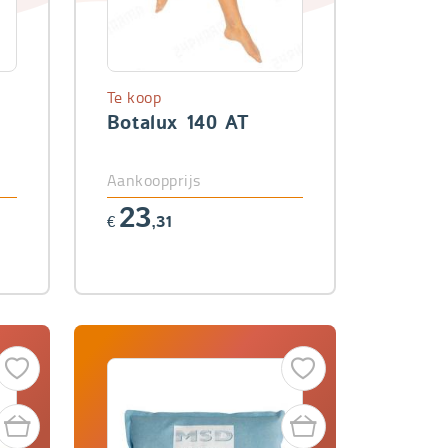
Te koop
Botalux 140 AT
Aankoopprijs
23
€
,31