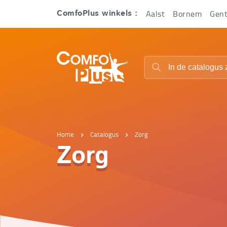
Hoofd
Aalst
Bornem
Gen
ComfoPlus winkels :
navigatie
ComfoPlus
Zoeken
-
Zoeken
Homepagina
Home
Catalogus
Zorg
Zorg