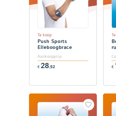
Te koop
Te
Push Sports
B
Elleboogbrace
r
Aankoopprijs
Co
28
€
,52
€