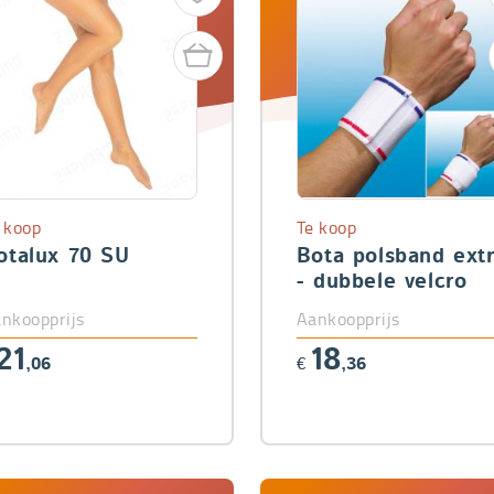
 koop
Te koop
otalux 70 SU
Bota polsband ext
- dubbele velcro
nkoopprijs
Aankoopprijs
21
18
,06
€
,36