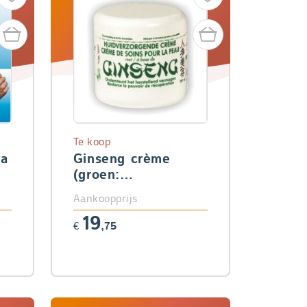
Te koop
ra
Ginseng crème
(groen:
huidverzorgend)
Aankoopprijs
19
€
,75