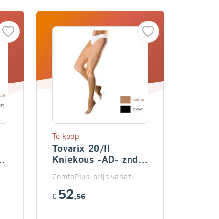
Te koop
Tovarix 20/II
Kniekous -AD- znd
teen
ComfoPlus-prijs vanaf
52
€
,56