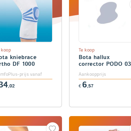
 koop
Te koop
ota kniebrace
Bota hallux
rtho DF 1000
corrector PODO 0
mfoPlus-prijs vanaf
Aankoopprijs
34
6
,02
€
,57