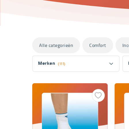
Categorieën
Alle categorieën
Comfort
Inc
Filter
Merken
(111)
Fitler
section
Producten