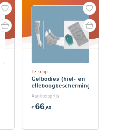
Te koop
Gelbodies (hiel- en
elleboogbescherming)
Aankoopprijs
66
€
,60