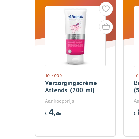
Te koop
Te
Verzorgingscrème
B
Attends (200 ml)
(
Aankoopprijs
Aa
4
€
,85
€