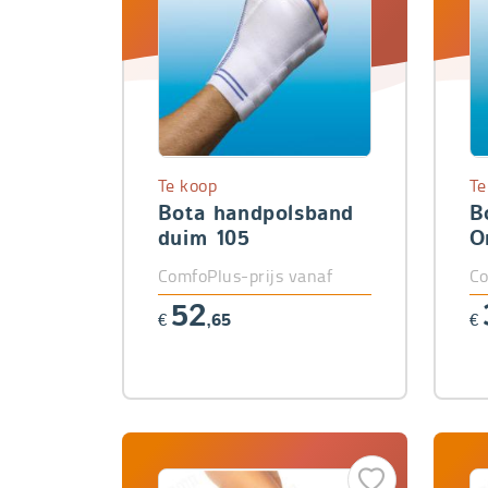
Te koop
Te
Bota handpolsband
B
duim 105
O
ComfoPlus-prijs vanaf
Co
52
€
,65
€