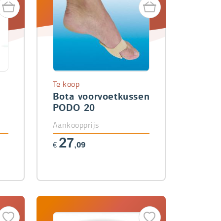
Te koop
Bota voorvoetkussen
3
PODO 20
Aankoopprijs
27
€
,09