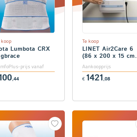
 koop
Te koop
ota Lumbota CRX
LINET Air2Care 6
ugbrace
(86 x 200 x 15 cm
Easy Smart
mfoPlus-prijs vanaf
Aankoopprijs
100
1421
,44
€
,08