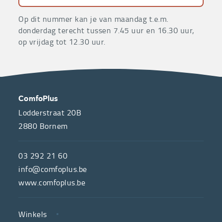
Op dit nummer kan je van maandag t.e.m.
donderdag terecht tussen 7.45 uur en 16.30 uur,
op vrijdag tot 12.30 uur.
OVER
CONTACT
ComfoPlus
ONS
Lodderstraat 20B
2880
Bornem
ComfoPlus,
de
03 292 21 60
hulpmiddelenwinkel
info@comfoplus.be
van
www.comfoplus.be
de
NUTTIGE
Vlaamse
Winkels
LINKS
neutrale