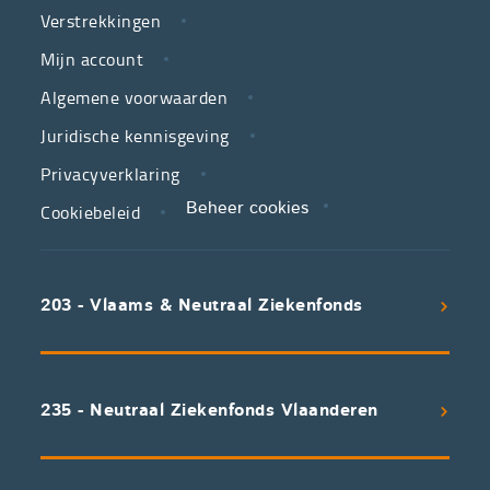
Verstrekkingen
ziekenfondsen,
is
Mijn account
jouw
Algemene voorwaarden
partner
Juridische kennisgeving
in
zorg.
Privacyverklaring
Cookiebeleid
Beheer cookies
We
koppelen
scherpe
203 - Vlaams & Neutraal Ziekenfonds
voorwaarden
aan
een
uitstekend
235 - Neutraal Ziekenfonds Vlaanderen
servicepakket
waarvan
professioneel