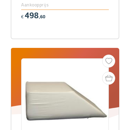
Aankoopprijs
498
€
,60