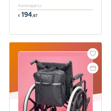
Aankoopprijs
194
€
,67