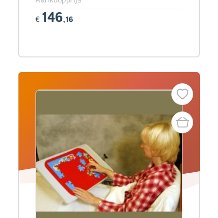
146
€
,16