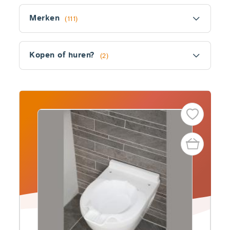
Filter
Merken
(111)
Kopen of huren?
(2)
Fitler
section
Producten