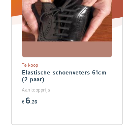
Te koop
Elastische schoenveters 61cm
(2 paar)
Aankoopprijs
6
€
,26