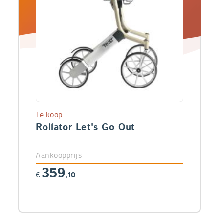
Te koop
Rollator Let's Go Out
Aankoopprijs
359
€
,10