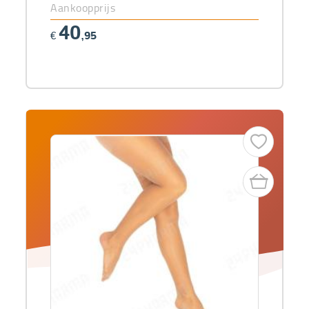
Aankoopprijs
40
€
,95