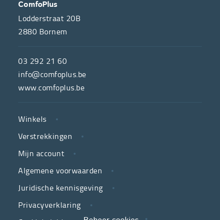
OVER
CONTACT
ComfoPlus
ONS
Lodderstraat 20B
2880
Bornem
ComfoPlus,
de
03 292 21 60
hulpmiddelenwinkel
info@comfoplus.be
van
www.comfoplus.be
de
NUTTIGE
Vlaamse
Winkels
LINKS
neutrale
Verstrekkingen
ziekenfondsen,
is
Mijn account
jouw
Algemene voorwaarden
partner
Juridische kennisgeving
in
zorg.
Privacyverklaring