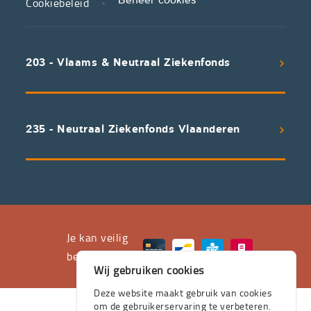
Cookiebeleid
Beheer cookies
We
koppelen
scherpe
203 - Vlaams & Neutraal Ziekenfonds
voorwaarden
aan
een
uitstekend
235 - Neutraal Ziekenfonds Vlaanderen
servicepakket
waarvan
professioneel
advies
en
het
Je kan veilig
leveren
betalen met
Wij gebruiken cookies
aan
huis
Deze website maakt gebruik van cookies
om de gebruikerservaring te verbeteren.
de