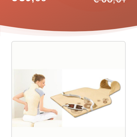
Product
informatie
-
Beurer
verwarmingskussen
rug/nek