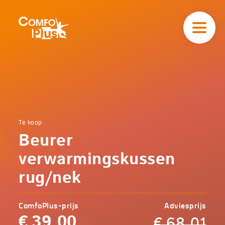
Hoofd
navigatie
ComfoPlus
-
Homepagina
Home
Te koop
Comfoplus
Catalogus
Beurer
-
Koopjeshoek
Beurer
verwarmingskussen
verwarmingskussen
rug/nek
rug/nek
ComfoPlus-prijs
Adviesprijs
€
39,00
€
68,01