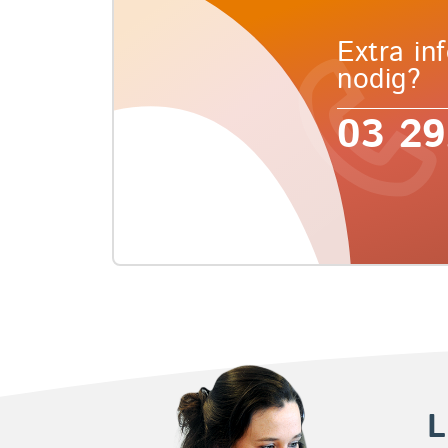
Extra in
nodig?
03 29
L