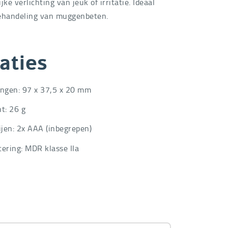
jke verlichting van jeuk of irritatie. Ideaal
ehandeling van muggenbeten.
aties
ngen: 97 x 37,5 x 20 mm
t: 26 g
ijen: 2x AAA (inbegrepen)
icering: MDR klasse IIa