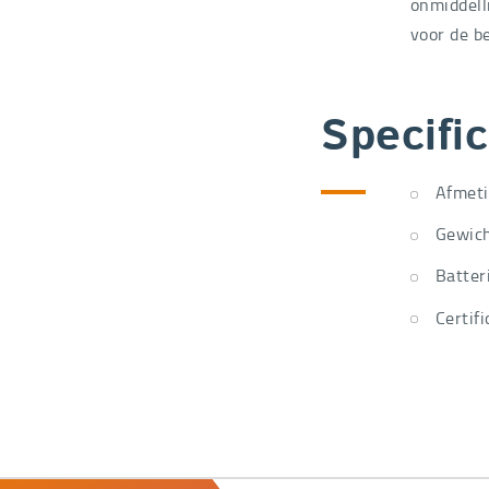
onmiddelli
voor de b
Specific
Afmeti
Gewich
Batter
Certif