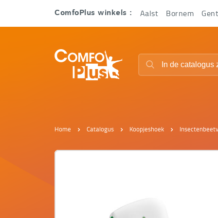
Hoofd
Aalst
Bornem
Gen
ComfoPlus winkels :
navigatie
ComfoPlus
Zoeken
-
Zoeken
Homepagina
Home
Catalogus
Koopjeshoek
Insectenbeetv
Voir
Voir
l‘image
l‘image
précédente
suivante