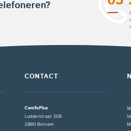
03 
elefoneren?
CONTACT
W
ComfoPlus
Lodderstraat 20B
V
2880
Bornem
M