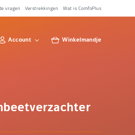
de vragen
Verstrekkingen
Wat is ComfoPlus
Account
Winkelmandje
lus
nbeetverzachter