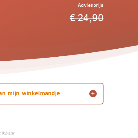
Adviesprijs
€
24,90
an mijn winkelmandje
hikbaar