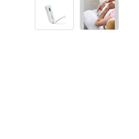
IB
100