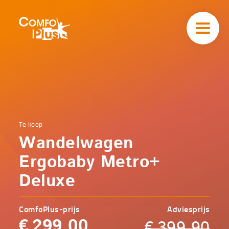
Hoofd
navigatie
ComfoPlus
-
Homepagina
Home
Te koop
Comfoplus
Catalogus
Wandelwagen
-
Koopjeshoek
Wandelwagen
Ergobaby Metro+
Ergobaby
Metro+
Deluxe
Deluxe
ComfoPlus-prijs
Adviesprijs
€
299,00
€
399,90