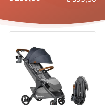
Product
informatie
-
Wandelwagen
Ergobaby
Metro+
Deluxe