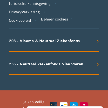
Juridische kennisgeving
in
zorg.
Privacyverklaring
Cookiebeleid
Beheer cookies
We
koppelen
scherpe
203 - Vlaams & Neutraal Ziekenfonds
voorwaarden
aan
een
uitstekend
235 - Neutraal Ziekenfonds Vlaanderen
servicepakket
waarvan
professioneel
advies
en
het
Je kan veilig
leveren