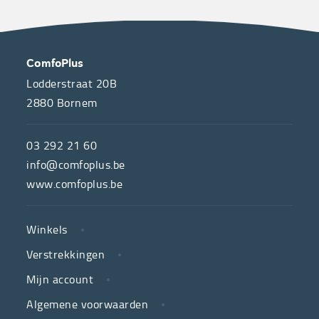
OVER
CONTACT
ComfoPlus
ONS
Lodderstraat 20B
2880
Bornem
ComfoPlus,
de
03 292 21 60
hulpmiddelenwinkel
info@comfoplus.be
van
www.comfoplus.be
de
NUTTIGE
Vlaamse
Winkels
LINKS
neutrale
Verstrekkingen
ziekenfondsen,
is
Mijn account
jouw
Algemene voorwaarden
partner