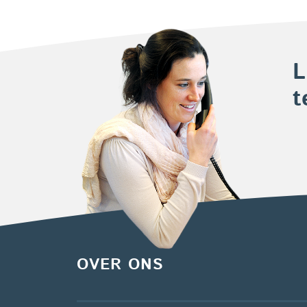
L
t
OVER ONS