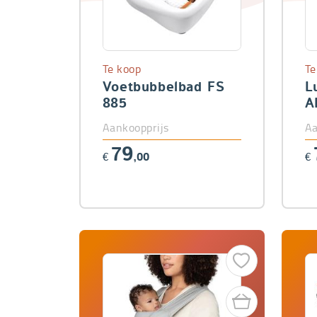
Te koop
Te
Voetbubbelbad FS
L
885
A
Aankoopprijs
Aa
79
€
,00
€