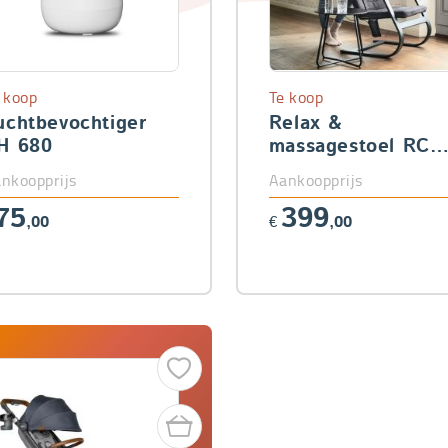
 koop
Te koop
uchtbevochtiger
Relax &
H 680
massagestoel RC
450
nkoopprijs
Aankoopprijs
75
399
,00
€
,00