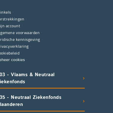
inkels
erstrekkingen
ijn account
lgemene voorwaarden
uridische kennisgeving
rivacyverklaring
ookiebeleid
eheer cookies
03 - Vlaams & Neutraal
iekenfonds
35 - Neutraal Ziekenfonds
laanderen