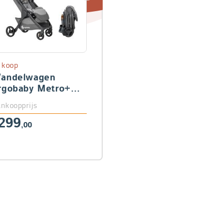
 koop
andelwagen
rgobaby Metro+
eluxe
nkoopprijs
299
,00