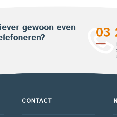
iever gewoon even
03 
elefoneren?
CONTACT