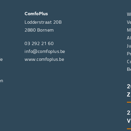
W
ComfoPlus
Lodderstraat 20B
V
2880
Bornem
M
A
03 292 21 60
J
info@comfoplus.be
P
de
www.comfoplus.be
C
B
en
2
Z
2
V