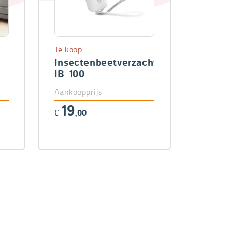
Te koop
Insectenbeetverzachter
IB 100
Aankoopprijs
19
€
,00