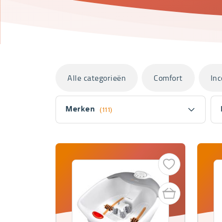
Categorieën
Alle categorieën
Comfort
Inc
Filter
Merken
(111)
Fitler
section
Producten