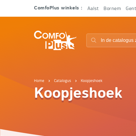
Hoofd
Aalst
Bornem
Gen
ComfoPlus winkels :
navigatie
ComfoPlus
Zoeken
-
Zoeken
Homepagina
Home
Catalogus
Koopjeshoek
Koopjeshoek