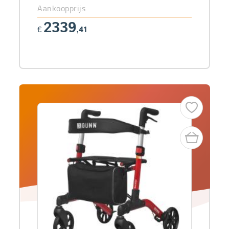
Aankoopprijs
2339
€
,41