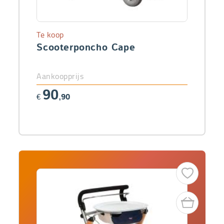
Te koop
Scooterponcho Cape
Aankoopprijs
90
€
,90