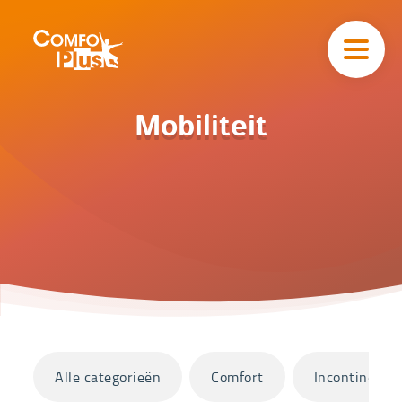
Hoofd
navigatie
ComfoPlus
-
Homepagina
Home
Mobiliteit
Catalogus
Mobiliteit
Categorieën
Alle categorieën
Comfort
Incontinentie