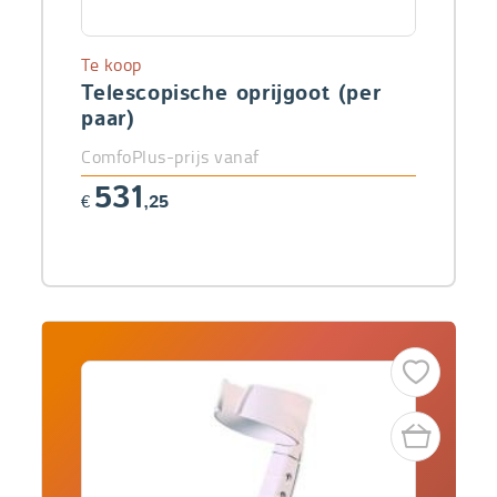
Te koop
Telescopische oprijgoot (per
paar)
ComfoPlus-prijs vanaf
531
€
,25