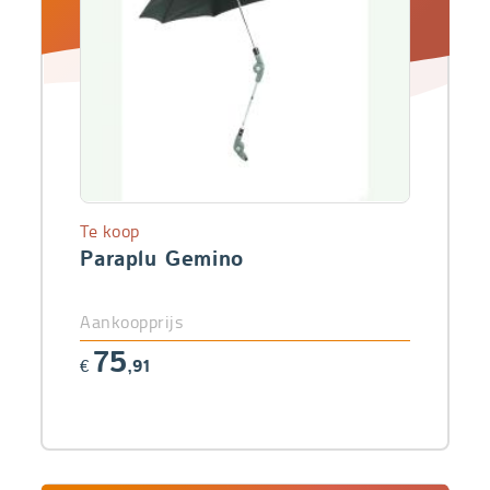
Te koop
Paraplu Gemino
Aankoopprijs
75
€
,91