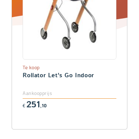
Te koop
Rollator Let's Go Indoor
Aankoopprijs
251
€
,10