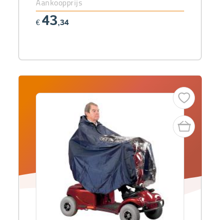
Aankoopprijs
43
€
,34