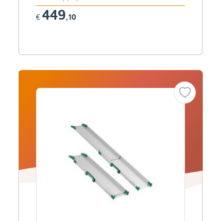
449
€
,10