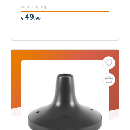
Aankoopprijs
49
€
,95