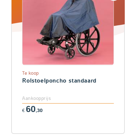
Te koop
Rolstoelponcho standaard
Aankoopprijs
60
€
,30