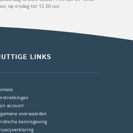
uur, op vrijdag tot 12.30 uur.
NUTTIGE LINKS
inkels
erstrekkingen
ijn account
lgemene voorwaarden
uridische kennisgeving
rivacyverklaring