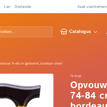
t
Lier
Oostende
Vaak voorkomen
Over
ons
Catalogus
elstok 74-84 cm (gebloemd, bordeaux-zilver)
Te koop
Comfop
Opvouw
-
74-84 c
bordeaux