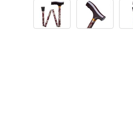
Opvouwbare
wandelstok
74-
84
cm
(gebloemd,
bordeaux-
zilver)