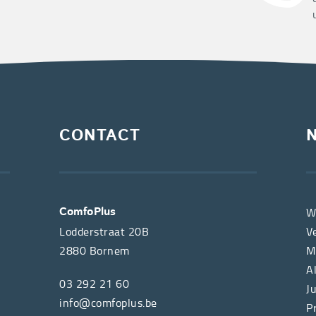
CONTACT
W
ComfoPlus
Lodderstraat 20B
V
2880
Bornem
M
A
03 292 21 60
J
info@comfoplus.be
P