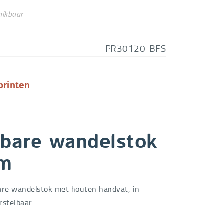
hikbaar
PR30120-BFS
printen
bare wandelstok
cm
re wandelstok met houten handvat, in
rstelbaar.