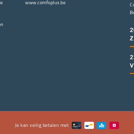
de
www.comfoplus.be
C
B
en
2
Z
2
V
Je kan veilig betalen met