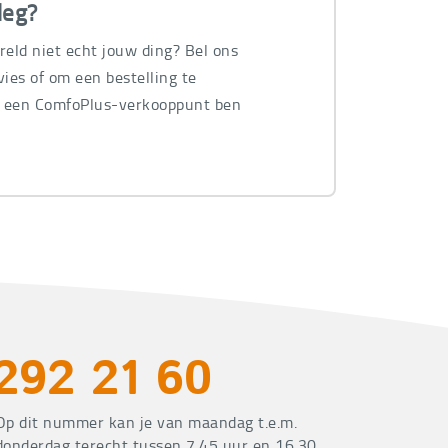
leg?
ereld niet echt jouw ding? Bel ons
ies of om een bestelling te
n een ComfoPlus-verkooppunt ben
.
292 21 60
Op dit nummer kan je van maandag t.e.m.
donderdag terecht tussen 7.45 uur en 16.30