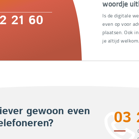
woordje uit
Is de digitale w
2 21 60
even op voor adv
plaatsen. Ook i
je altijd welkom
iever gewoon even
03 
elefoneren?