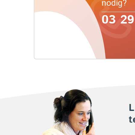
nodig?
03 29
L
t