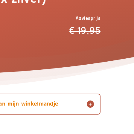
Adviesprijs
€
19,95
an mijn winkelmandje