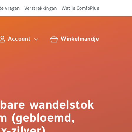
de vragen
Verstrekkingen
Wat is ComfoPlus
Account
Winkelmandje
lus
bare wandelstok
m (gebloemd,
-zilver)