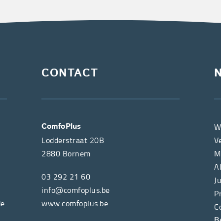
CONTACT
W
ComfoPlus
Lodderstraat 20B
V
2880
Bornem
M
A
03 292 21 60
J
info@comfoplus.be
P
de
www.comfoplus.be
C
B