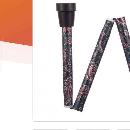
Product
informatie
-
Opvouwbare