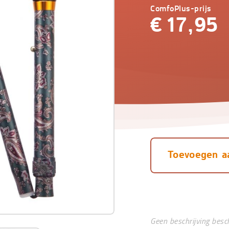
ComfoPlus-prijs
€
17,95
Toevoegen a
Geen beschrijving besc