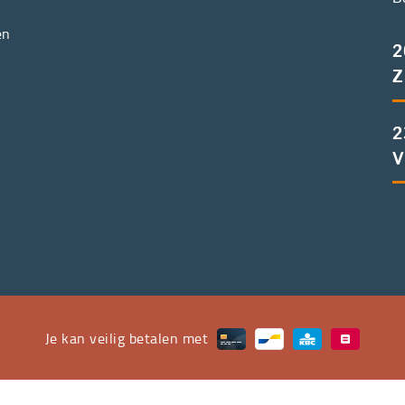
en
2
Z
2
V
Je kan veilig betalen met