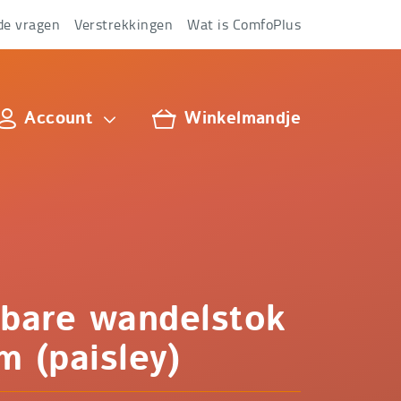
de vragen
Verstrekkingen
Wat is ComfoPlus
Account
Winkelmandje
lus
bare wandelstok
m (paisley)