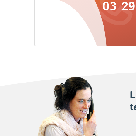
03 29
L
t