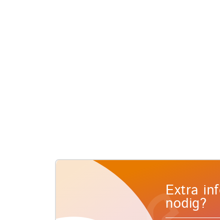
Extra in
nodig?