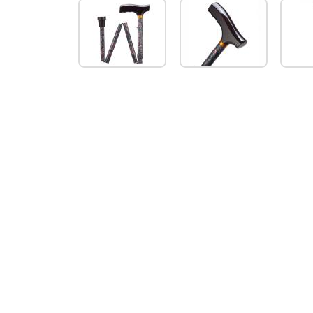
wandelstok
84-
94
cm
(paisley)