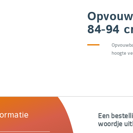
Opvouw
84-94 
Opvouwba
hoogte ve
Een bestell
formatie
woordje uit