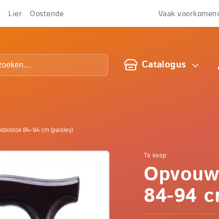
t
Lier
Oostende
Vaak voorkomen
Over
ons
Catalogus
elstok 84-94 cm (paisley)
Te koop
Comfop
Opvouw
-
84-94 c