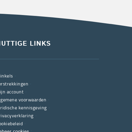
NUTTIGE LINKS
inkels
erstrekkingen
ijn account
lgemene voorwaarden
uridische kennisgeving
rivacyverklaring
ookiebeleid
eheer cookies