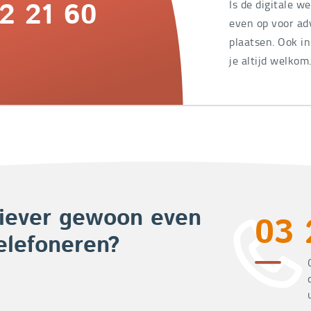
Is de digitale w
2 21 60
even op voor adv
plaatsen. Ook i
je altijd welkom
iever gewoon even
03 
elefoneren?