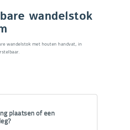
bare wandelstok
cm
re wandelstok met houten handvat, in
rstelbaar.
ing plaatsen of een
leg?