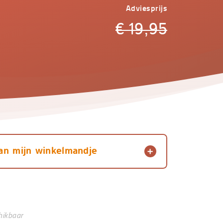
Adviesprijs
€
19,95
an mijn winkelmandje
hikbaar