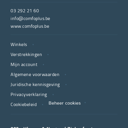
ComfoPlus,
de
03 292 21 60
hulpmiddelenwinkel
info@comfoplus.be
van
www.comfoplus.be
de
NUTTIGE
Vlaamse
Winkels
LINKS
neutrale
Verstrekkingen
ziekenfondsen,
is
Mijn account
jouw
Algemene voorwaarden
partner
Juridische kennisgeving
in
zorg.
Privacyverklaring
Cookiebeleid
Beheer cookies
We
koppelen
scherpe