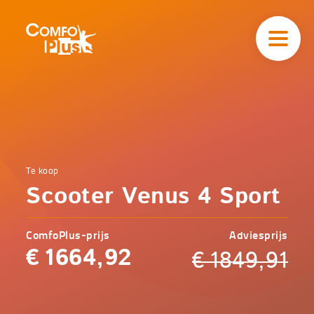
Hoofd
navigatie
ComfoPlus
-
Homepagina
Home
Te koop
Comfoplus
Catalogus
Scooter Venus 4 Sport
-
Mobiliteit
Scooter
Venus
ComfoPlus-prijs
Adviesprijs
4 Sport
€
1664,92
€
1849,91