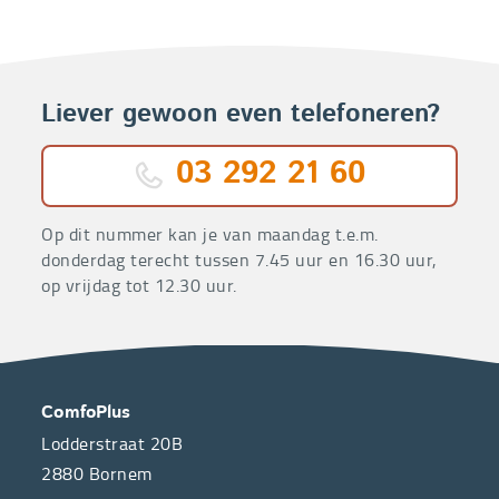
Liever gewoon even telefoneren?
03 292 21 60
Op dit nummer kan je van maandag t.e.m.
donderdag terecht tussen 7.45 uur en 16.30 uur,
op vrijdag tot 12.30 uur.
OVER
CONTACT
ComfoPlus
ONS
Lodderstraat 20B
2880
Bornem