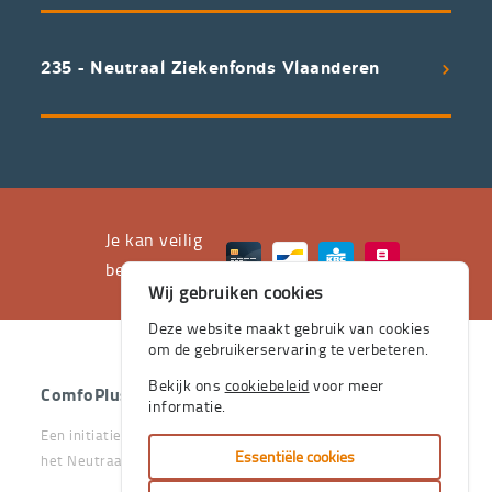
een
uitstekend
235 - Neutraal Ziekenfonds Vlaanderen
servicepakket
waarvan
professioneel
advies
en
het
Je kan veilig
leveren
betalen met
Wij gebruiken cookies
aan
huis
Deze website maakt gebruik van cookies
om de gebruikerservaring te verbeteren.
de
stevige
Bekijk ons
cookiebeleid
voor meer
ComfoPlus
- 2026 - Alle rechten voorbehouden.
informatie.
pijlers
Een initiatief van het Vlaams & Neutraal Ziekenfonds en van
zijn.
Essentiële cookies
het Neutraal Ziekenfonds Vlaanderen