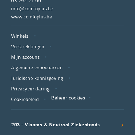
03 292 21 60
hulpmiddelenwinkel
info@comfoplus.be
van
www.comfoplus.be
de
NUTTIGE
Vlaamse
Winkels
LINKS
neutrale
Verstrekkingen
ziekenfondsen,
is
Mijn account
jouw
Algemene voorwaarden
partner
Juridische kennisgeving
in
zorg.
Privacyverklaring
Cookiebeleid
Beheer cookies
We
koppelen
scherpe
203 - Vlaams & Neutraal Ziekenfonds
voorwaarden
aan