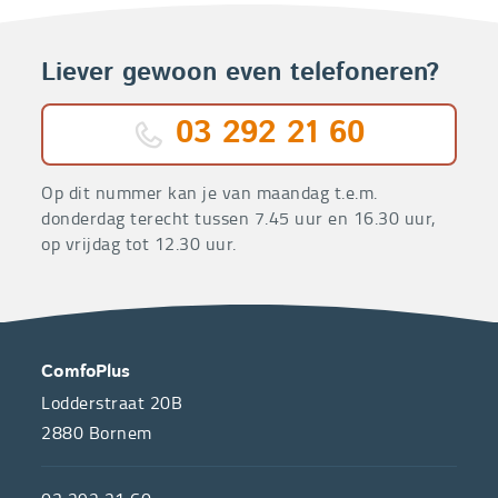
Liever gewoon even telefoneren?
03 292 21 60
Op dit nummer kan je van maandag t.e.m.
donderdag terecht tussen 7.45 uur en 16.30 uur,
op vrijdag tot 12.30 uur.
OVER
CONTACT
ComfoPlus
ONS
Lodderstraat 20B
2880
Bornem
ComfoPlus,
de