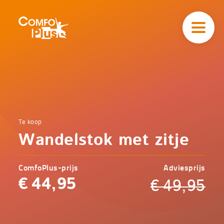
Hoofd
navigatie
ComfoPlus
-
Homepagina
Home
Te koop
Comfoplus
Catalogus
Wandelstok met zitje
-
Mobiliteit
Wandelstok
met zitje
ComfoPlus-prijs
Adviesprijs
€
44,95
€
49,95