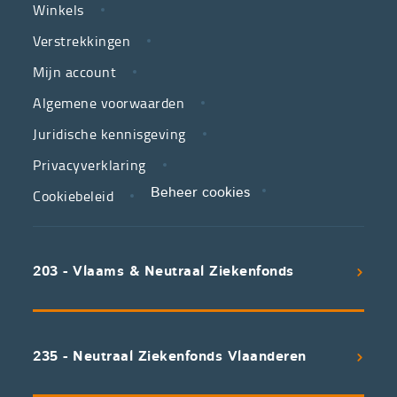
Winkels
LINKS
neutrale
Verstrekkingen
ziekenfondsen,
is
Mijn account
jouw
Algemene voorwaarden
partner
Juridische kennisgeving
in
zorg.
Privacyverklaring
Cookiebeleid
Beheer cookies
We
koppelen
scherpe
203 - Vlaams & Neutraal Ziekenfonds
voorwaarden
aan
een
uitstekend
235 - Neutraal Ziekenfonds Vlaanderen
servicepakket
waarvan