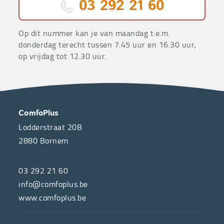
03 292 21 60
Op dit nummer kan je van maandag t.e.m.
donderdag terecht tussen 7.45 uur en 16.30 uur,
op vrijdag tot 12.30 uur.
OVER
CONTACT
ComfoPlus
ONS
Lodderstraat 20B
2880
Bornem
ComfoPlus,
de
03 292 21 60
hulpmiddelenwinkel
info@comfoplus.be
van
www.comfoplus.be
de
NUTTIGE
Vlaamse