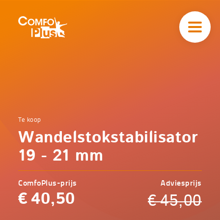
Hoofd
navigatie
ComfoPlus
-
Homepagina
Home
Te koop
Comfoplus
Catalogus
Wandelstokstabilisator
-
Mobiliteit
Wandelstokstabilisator
19 - 21 mm
19 - 21 mm
ComfoPlus-prijs
Adviesprijs
€
40,50
€
45,00