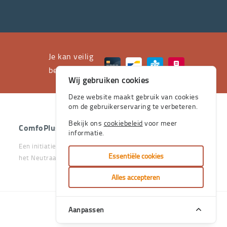
professioneel
advies
en
het
Je kan veilig
leveren
betalen met
Wij gebruiken cookies
aan
huis
Deze website maakt gebruik van cookies
om de gebruikerservaring te verbeteren.
de
stevige
Bekijk ons
cookiebeleid
voor meer
ComfoPlus
- 2026 - Alle rechten voorbehouden.
informatie.
pijlers
Een initiatief van het Vlaams & Neutraal Ziekenfonds en van
zijn.
Essentiële cookies
het Neutraal Ziekenfonds Vlaanderen
Je
Alles accepteren
kan
bij
Aanpassen
Handcrafted
ons
by