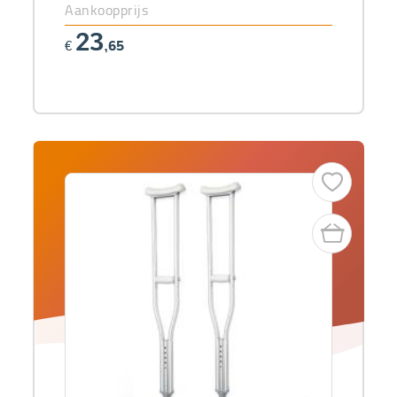
Aankoopprijs
23
€
,65