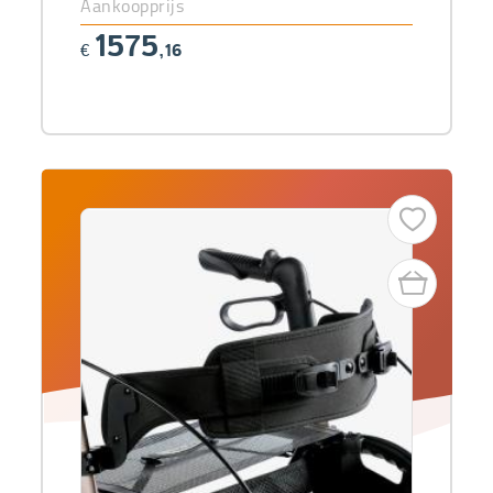
Aankoopprijs
1575
€
,16