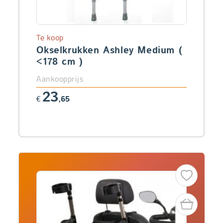
Te koop
Okselkrukken Ashley Medium (
<178 cm )
Aankoopprijs
23
€
,65