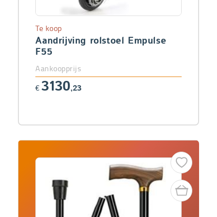
Te koop
Aandrijving rolstoel Empulse
F55
Aankoopprijs
3130
€
,23