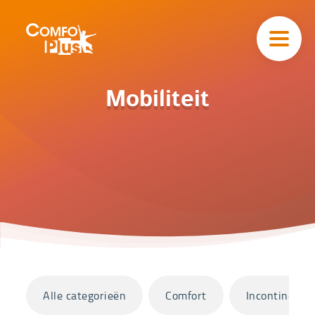
Hoofd
navigatie
ComfoPlus
-
Homepagina
Home
Mobiliteit
Catalogus
Mobiliteit
Categorieën
Alle categorieën
Comfort
Incontinentie