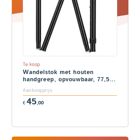
Te koop
Wandelstok met houten
handgreep, opvouwbaar, 77,5 -
87,5 cm
Aankoopprijs
45
€
,00