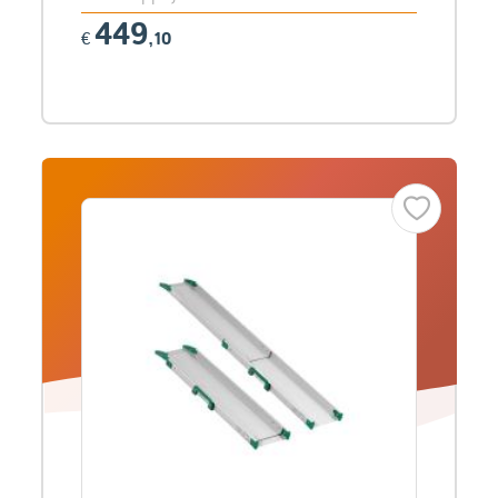
449
€
,10