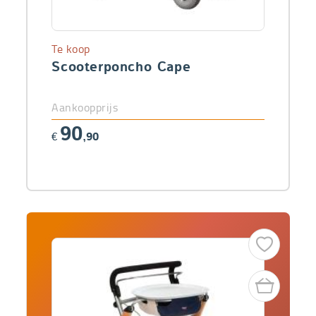
Te koop
Scooterponcho Cape
Aankoopprijs
90
€
,90