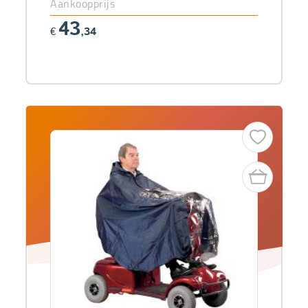
Aankoopprijs
43
€
,34