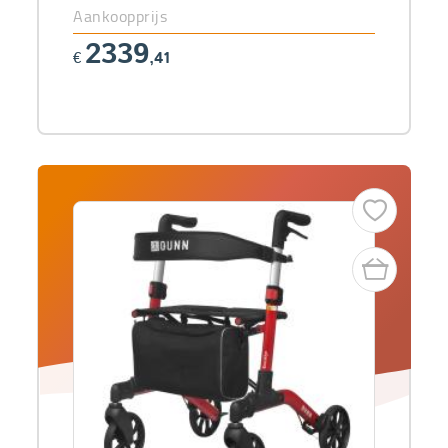
Aankoopprijs
2339
€
,41