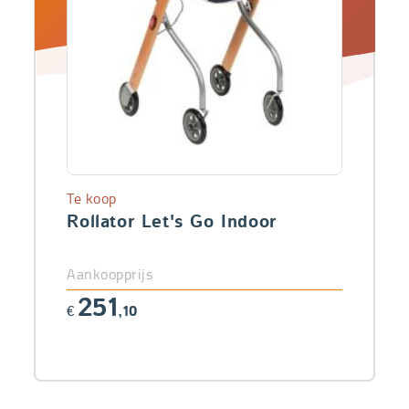
Te koop
Rollator Let's Go Indoor
Aankoopprijs
251
€
,10