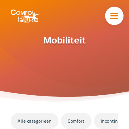
Hoofd
navigatie
ComfoPlus
-
Homepagina
Home
Mobiliteit
Catalogus
Mobiliteit
Categorieën
Alle categorieën
Comfort
Incontinentie