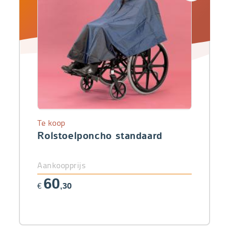
Te koop
Rolstoelponcho standaard
Aankoopprijs
60
€
,30