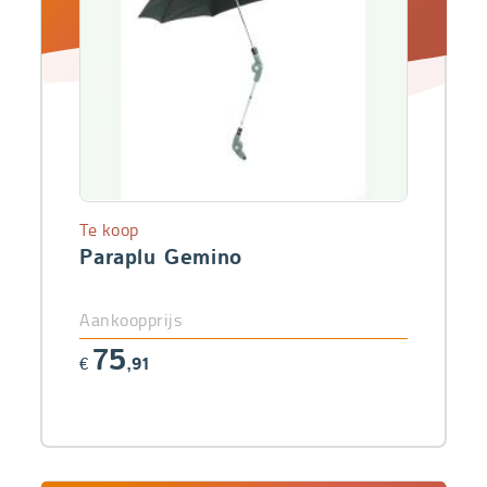
Te koop
Paraplu Gemino
Aankoopprijs
75
€
,91