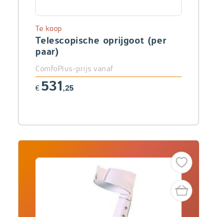
Te koop
Telescopische oprijgoot (per
paar)
ComfoPlus-prijs vanaf
531
€
,25