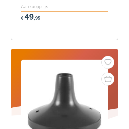
Aankoopprijs
49
€
,95