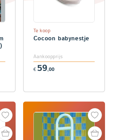
Te koop
cm
Cocoon babynestje
)
Aankoopprijs
59
€
,00