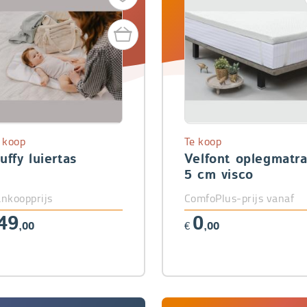
 koop
Te koop
uffy luiertas
Velfont oplegmatr
5 cm visco
nkoopprijs
ComfoPlus-prijs vanaf
49
0
,00
€
,00