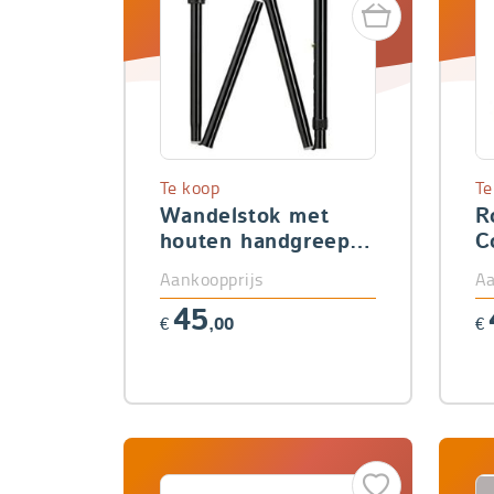
Te koop
Te
Wandelstok met
R
houten handgreep,
C
opvouwbaar, 77,5 -
p
Aankoopprijs
Aa
87,5 cm
45
€
,00
€