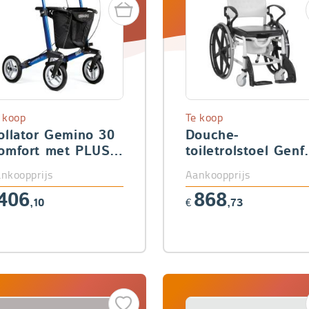
 koop
Te koop
ollator Gemino 30
Douche-
omfort met PLUS-
toiletrolstoel Genf
akket
(grote wielen)
nkoopprijs
Aankoopprijs
406
868
,10
€
,73