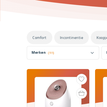
Categorieën
Comfort
Incontinentie
Koopj
Filter
Merken
(111)
Fitler
section
Producten