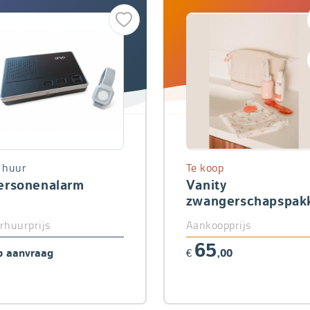
 huur
Te koop
ersonenalarm
Vanity
zwangerschapspak
rhuurprijs
Aankoopprijs
65
 aanvraag
€
,00