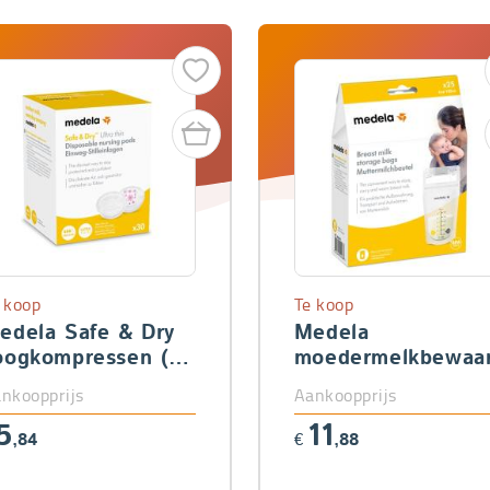
 koop
Te koop
edela Safe & Dry
Medela
oogkompressen (30
moedermelkbewaar
.)
nkoopprijs
Aankoopprijs
5
11
,84
€
,88