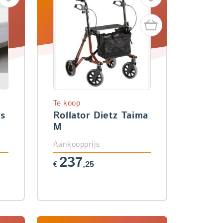
Te koop
as
Rollator Dietz Taima
M
Aankoopprijs
237
€
,25