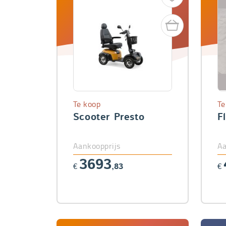
Te koop
Te
Scooter Presto
Fl
Aankoopprijs
Aa
3693
€
,83
€