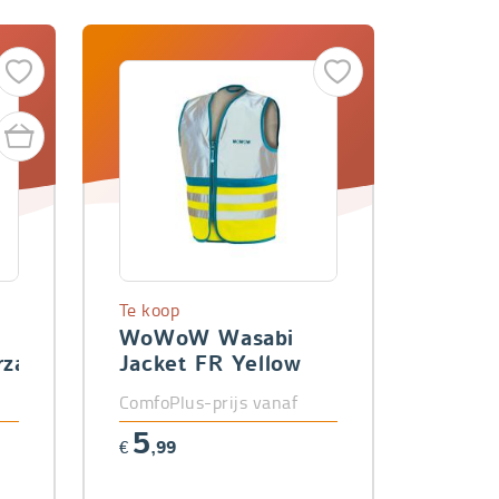
Te koop
WoWoW Wasabi
zakjes
Jacket FR Yellow
ComfoPlus-prijs vanaf
5
€
,99