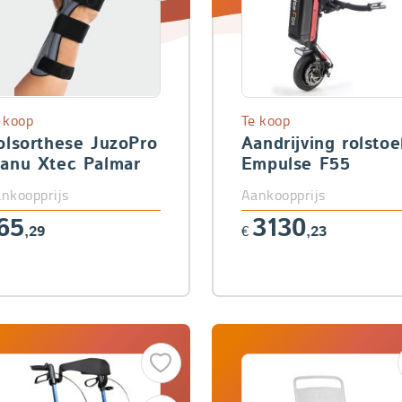
 koop
Te koop
olsorthese JuzoPro
Aandrijving rolstoe
anu Xtec Palmar
Empulse F55
nkoopprijs
Aankoopprijs
65
3130
,29
€
,23