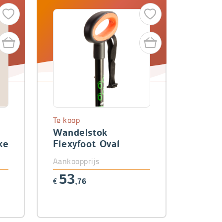
Te koop
Wandelstok
ket
Flexyfoot Oval
Aankoopprijs
53
€
,76