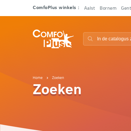
Hoofd
Aalst
Bornem
Gen
ComfoPlus winkels :
navigatie
ComfoPlus
Zoeken
-
Zoeken
Homepagina
Home
Zoeken
Zoeken