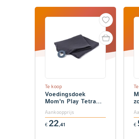
Te koop
Te
Voedingsdoek
M
Mom'n Play Tetra
z
Grey
st
Aankoopprijs
Aa
22
€
,41
€