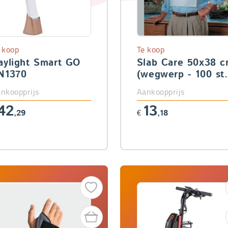
 koop
Te koop
aylight Smart GO
Slab Care 50x38 
N1370
(wegwerp - 100 st.
nkoopprijs
Aankoopprijs
42
13
,29
€
,18