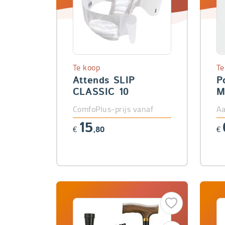
Te koop
Te
Attends SLIP
P
CLASSIC 10
M
ComfoPlus-prijs vanaf
Aa
15
€
,80
€