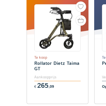
Te koop
Te
Rollator Dietz Taima
P
GT
Aankoopprijs
Ve
265
€
,09
Op