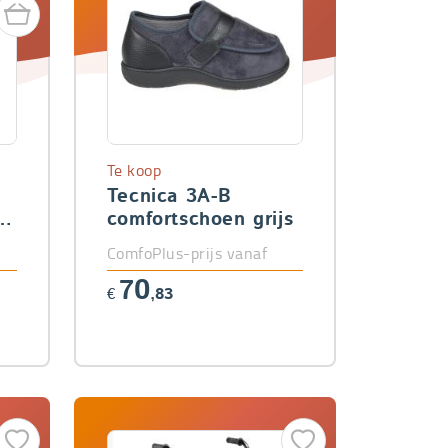
Te koop
Tecnica 3A-B
comfortschoen grijs
ComfoPlus-prijs vanaf
70
€
,83