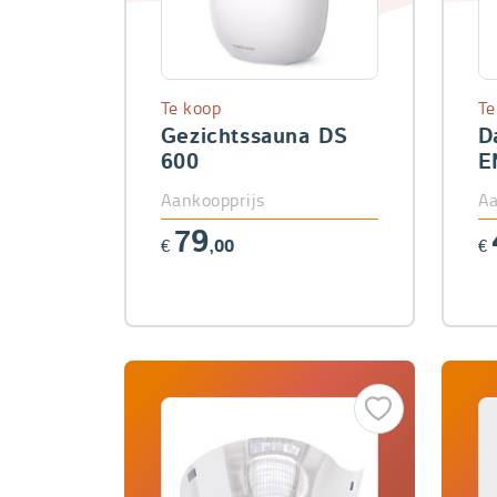
Te koop
Te
Gezichtssauna DS
D
600
E
Aankoopprijs
Aa
79
€
,00
€