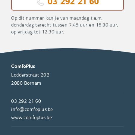
03 292 21 60
Op dit nummer kan je van maandag t.e.m.
donderdag terecht tussen 7.45 uur en 16.30 uur,
op vrijdag tot 12.30 uur.
OVER
CONTACT
ComfoPlus
ONS
Lodderstraat 20B
2880
Bornem
ComfoPlus,
de
03 292 21 60
hulpmiddelenwinkel
info@comfoplus.be
van
www.comfoplus.be
de
NUTTIGE
Vlaamse