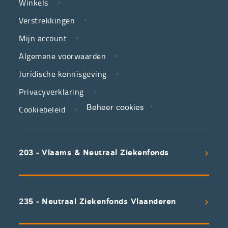
Winkels
LINKS
neutrale
Verstrekkingen
ziekenfondsen,
is
Mijn account
jouw
Algemene voorwaarden
partner
Juridische kennisgeving
in
zorg.
Privacyverklaring
Cookiebeleid
Beheer cookies
We
koppelen
scherpe
203 - Vlaams & Neutraal Ziekenfonds
voorwaarden
aan
een
uitstekend
235 - Neutraal Ziekenfonds Vlaanderen
servicepakket
waarvan