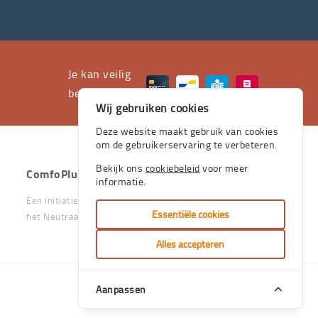
professioneel
advies
en
het
Je kan veilig
leveren
betalen met
Wij gebruiken cookies
aan
huis
Deze website maakt gebruik van cookies
om de gebruikerservaring te verbeteren.
de
stevige
Bekijk ons
cookiebeleid
voor meer
ComfoPlus
- 2026 - Alle rechten voorbehouden.
informatie.
pijlers
Een initiatief van het Vlaams & Neutraal Ziekenfonds en van
zijn.
Essentiële cookies
het Neutraal Ziekenfonds Vlaanderen
Je
Alles accepteren
kan
bij
Aanpassen
Handcrafted
ons
by
terecht