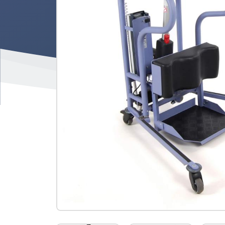
Product
informatie
-
Actieve
tillift