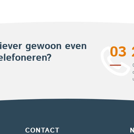
iever gewoon even
03 
elefoneren?
CONTACT