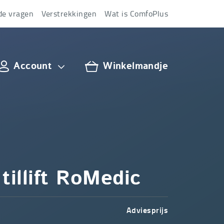
de vragen
Verstrekkingen
Wat is ComfoPlus
Account
Winkelmandje
lus
tillift RoMedic
Adviesprijs