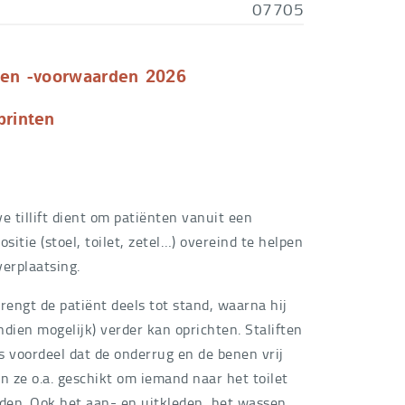
07705
 en -voorwaarden 2026
printen
e tillift dient om patiënten vanuit een
ositie (stoel, toilet, zetel…) overeind te helpen
verplaatsing.
 brengt de patiënt deels tot stand, waarna hij
indien mogelijk) verder kan oprichten. Staliften
s voordeel dat de onderrug en de benen vrij
ijn ze o.a. geschikt om iemand naar het toilet
iden. Ook het aan- en uitkleden, het wassen