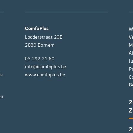
W
ComfoPlus
Lodderstraat 20B
V
2880
Bornem
M
A
03 292 21 60
J
info@comfoplus.be
P
de
www.comfoplus.be
C
B
en
2
Z
2