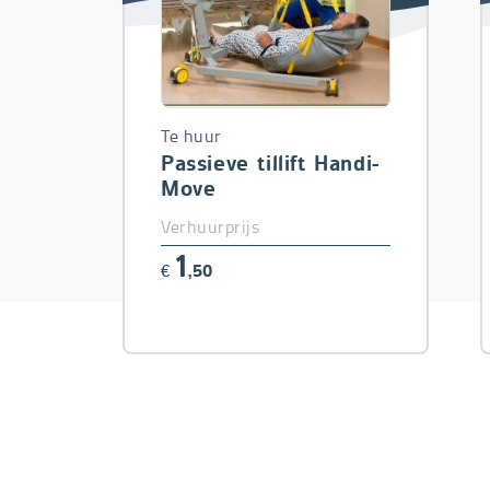
Te huur
Passieve tillift Handi-
Move
Verhuurprijs
1
€
,50