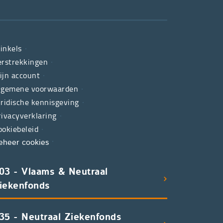
inkels
erstrekkingen
ijn account
lgemene voorwaarden
uridische kennisgeving
rivacyverklaring
ookiebeleid
eheer cookies
03 - Vlaams & Neutraal
iekenfonds
35 - Neutraal Ziekenfonds