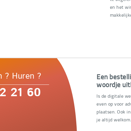
en het wi
makkelijk
Een bestell
n ? Huren ?
woordje uit
2 21 60
Is de digitale w
even op voor adv
plaatsen. Ook i
je altijd welkom