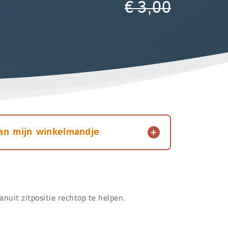
€
3,00
an mijn winkelmandje
vanuit zitpositie rechtop te helpen.