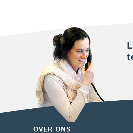
L
t
OVER ONS