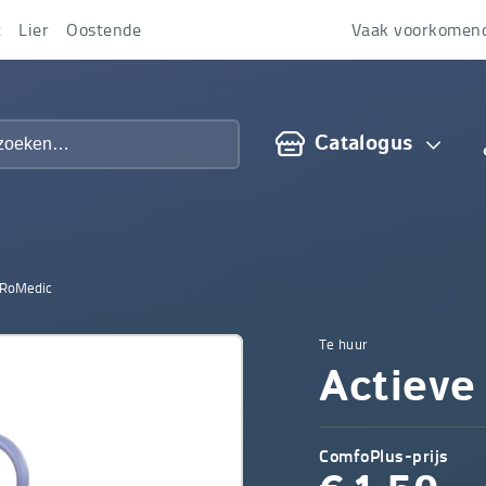
t
Lier
Oostende
Vaak voorkomen
Over
ons
Catalogus
t RoMedic
Te huur
Comfop
Actieve 
-
ComfoPlus-prijs