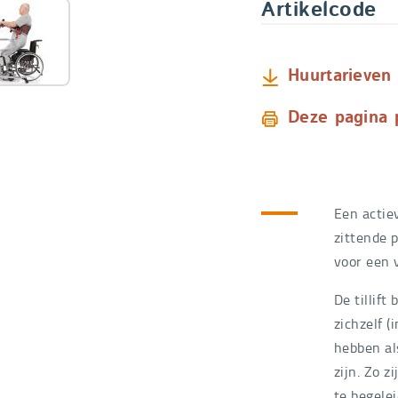
Artikelcode
Huurtarieven
Deze pagina 
Een actiev
zittende p
voor een 
De tillift
zichzelf (
hebben al
zijn. Zo z
te begele