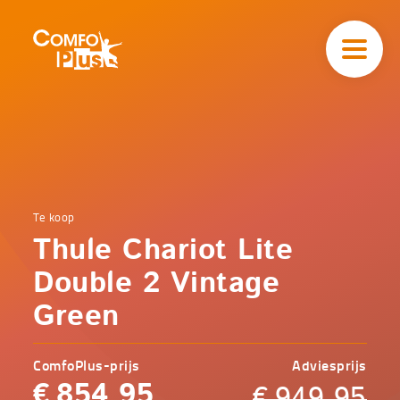
Hoofd
navigatie
ComfoPlus
-
Homepagina
Home
Te koop
Comfoplus
Catalogus
Thule Chariot Lite
-
Veilig
onderweg
Double 2 Vintage
Thule
Chariot
Green
Lite
Double
2
ComfoPlus-prijs
Adviesprijs
Vintage
Green
€
854,95
€
949,95