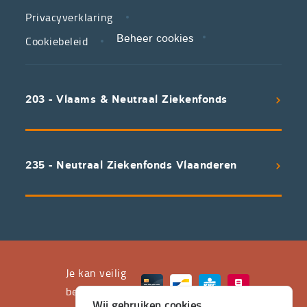
zorg.
Privacyverklaring
Cookiebeleid
Beheer cookies
We
koppelen
scherpe
203 - Vlaams & Neutraal Ziekenfonds
voorwaarden
aan
een
uitstekend
235 - Neutraal Ziekenfonds Vlaanderen
servicepakket
waarvan
professioneel
advies
en
het
Je kan veilig
leveren
betalen met
Wij gebruiken cookies