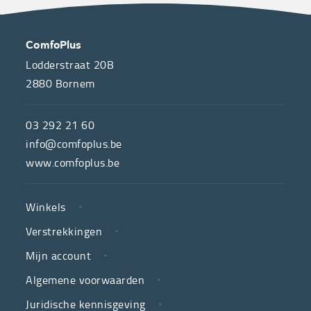
OVER
CONTACT
ComfoPlus
ONS
Lodderstraat 20B
2880
Bornem
ComfoPlus,
de
03 292 21 60
hulpmiddelenwinkel
info@comfoplus.be
van
www.comfoplus.be
de
NUTTIGE
Vlaamse
Winkels
LINKS
neutrale
Verstrekkingen
ziekenfondsen,
is
Mijn account
jouw
Algemene voorwaarden
partner
Juridische kennisgeving
in