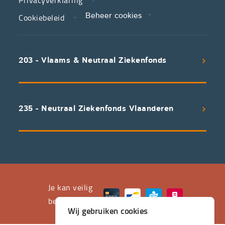
Cookiebeleid
Beheer cookies
We
koppelen
scherpe
203 - Vlaams & Neutraal Ziekenfonds
voorwaarden
aan
een
uitstekend
235 - Neutraal Ziekenfonds Vlaanderen
servicepakket
waarvan
professioneel
advies
en
het
Je kan veilig
leveren
betalen met
Wij gebruiken cookies
aan