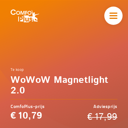
Hoofd
navigatie
ComfoPlus
-
Homepagina
Home
Te koop
Comfoplus
Catalogus
WoWoW Magnetlight
-
Veilig
onderweg
2.0
WoWoW
Magnetlight
2.0
ComfoPlus-prijs
Adviesprijs
€
10,79
€
17,99