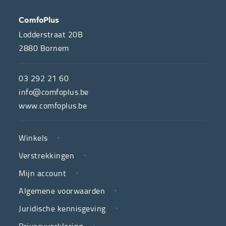
OVER
CONTACT
ComfoPlus
ONS
Lodderstraat 20B
2880
Bornem
ComfoPlus,
de
03 292 21 60
hulpmiddelenwinkel
info@comfoplus.be
van
www.comfoplus.be
de
NUTTIGE
Vlaamse
Winkels
LINKS
neutrale
Verstrekkingen
ziekenfondsen,
is
Mijn account
jouw
Algemene voorwaarden
partner
Juridische kennisgeving
in
zorg.
Privacyverklaring