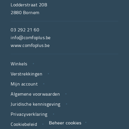
ONS
Lodderstraat 20B
2880
Bornem
ComfoPlus,
de
03 292 21 60
hulpmiddelenwinkel
info@comfoplus.be
van
www.comfoplus.be
de
NUTTIGE
Vlaamse
Winkels
LINKS
neutrale
Verstrekkingen
ziekenfondsen,
is
Mijn account
jouw
Algemene voorwaarden
partner
Juridische kennisgeving
in
zorg.
Privacyverklaring
Cookiebeleid
Beheer cookies
We