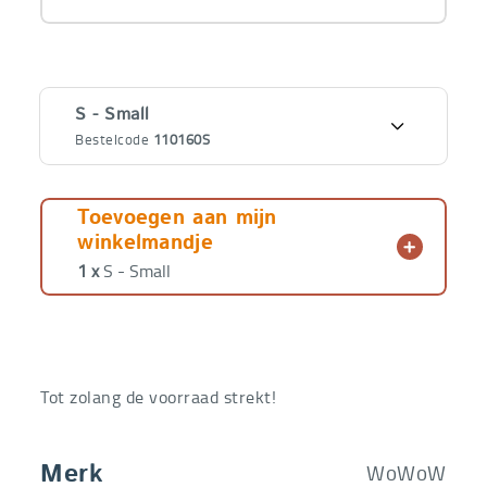
Varianten
S - Small
Bestelcode
110160S
€
9,99
S - Small
Bestelcode
110160S
€
5,99
Toevoegen aan mijn
winkelmandje
€
9,99
M - Medium
1 x
S - Small
Bestelcode
110160M
€
5,99
€
9,99
L - Large -
Uitverkocht!
Bestelcode
110160L
€
5,99
Tot zolang de voorraad strekt!
WoWoW
Merk