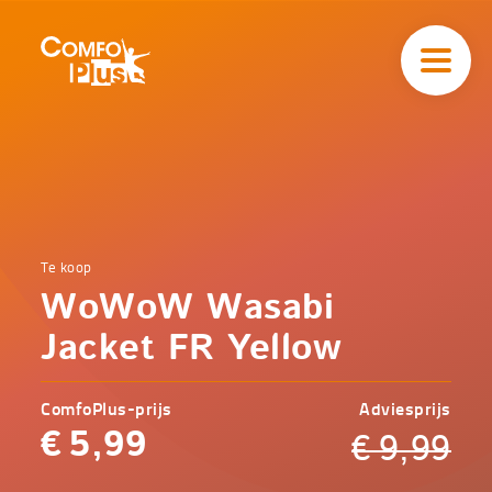
Hoofd
navigatie
ComfoPlus
-
Homepagina
Home
Te koop
Comfoplus
Catalogus
WoWoW Wasabi
-
Veilig
onderweg
Jacket FR Yellow
WoWoW
Wasabi
Jacket
ComfoPlus-prijs
Adviesprijs
FR
Yellow
€
5,99
€
9,99