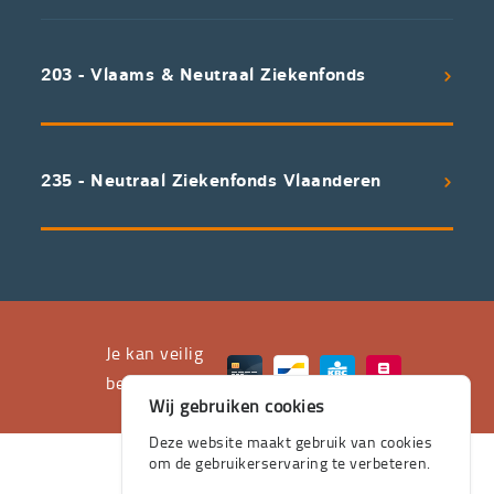
koppelen
scherpe
203 - Vlaams & Neutraal Ziekenfonds
voorwaarden
aan
een
uitstekend
235 - Neutraal Ziekenfonds Vlaanderen
servicepakket
waarvan
professioneel
advies
en
het
Je kan veilig
leveren
betalen met
Wij gebruiken cookies
aan
huis
Deze website maakt gebruik van cookies
om de gebruikerservaring te verbeteren.
de