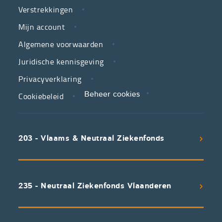
Verstrekkingen
ziekenfondsen,
is
Mijn account
jouw
Algemene voorwaarden
partner
Juridische kennisgeving
in
zorg.
Privacyverklaring
Cookiebeleid
Beheer cookies
We
koppelen
scherpe
203 - Vlaams & Neutraal Ziekenfonds
voorwaarden
aan
een
uitstekend
235 - Neutraal Ziekenfonds Vlaanderen
servicepakket
waarvan
professioneel