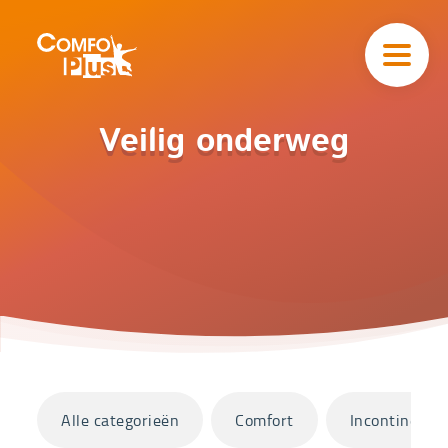
Hoofd
navigatie
ComfoPlus
-
Homepagina
Home
Veilig onderweg
Catalogus
Veilig
onderweg
Categorieën
Alle categorieën
Comfort
Incontinentie