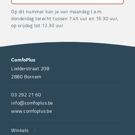
Op dit nummer kan je van maandag t.e.m.
donderdag terecht tussen 7.45 uur en 16.30 uur,
op vrijdag tot 12.30 uur.
OVER
CONTACT
ComfoPlus
ONS
Lodderstraat 20B
2880
Bornem
ComfoPlus,
de
03 292 21 60
hulpmiddelenwinkel
info@comfoplus.be
van
www.comfoplus.be
de
NUTTIGE
Vlaamse
Winkels
LINKS
neutrale