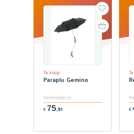
Te koop
Te
Paraplu Gemino
R
Aankoopprijs
Aa
75
€
,91
€