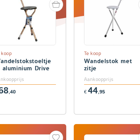
 koop
Te koop
andelstokstoeltje
Wandelstok met
n aluminium Drive
zitje
nkoopprijs
Aankoopprijs
68
44
,40
€
,95