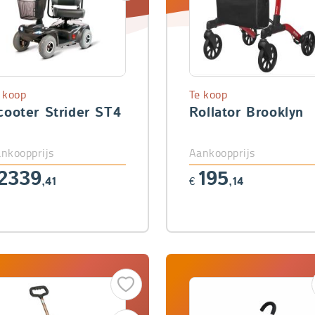
 koop
Te koop
cooter Strider ST4
Rollator Brooklyn
nkoopprijs
Aankoopprijs
2339
195
,41
€
,14