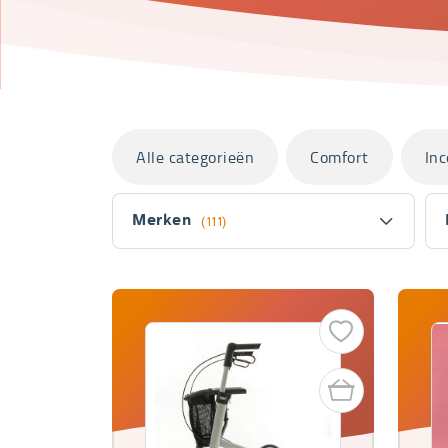
Categorieën
Alle categorieën
Comfort
Inc
Filter
Merken
(111)
Fitler
section
Producten