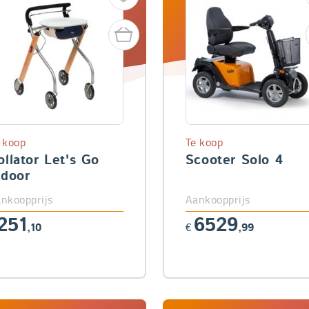
 koop
Te koop
ollator Let's Go
Scooter Solo 4
ndoor
nkoopprijs
Aankoopprijs
251
6529
,10
€
,99