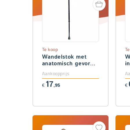
Te koop
Te
Wandelstok met
W
anatomisch gevormd
i
handvat (rechts)
Aankoopprijs
Aa
17
€
,95
€