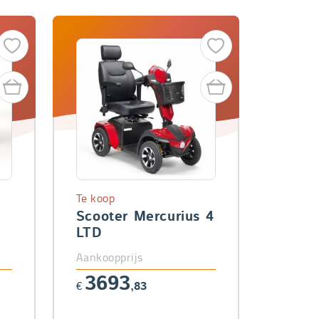
Te koop
Scooter Mercurius 4
LTD
Aankoopprijs
3693
€
,83