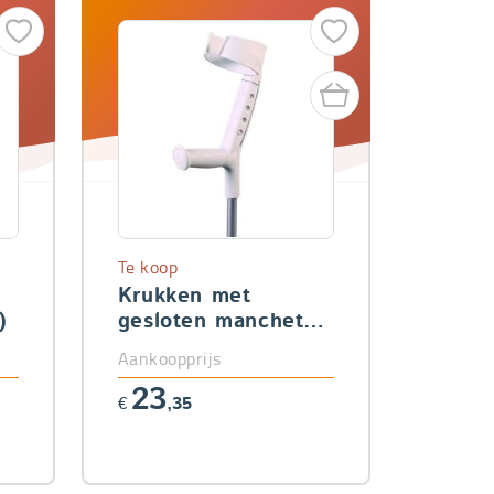
Te koop
Krukken met
)
gesloten manchet
(per paar)
Aankoopprijs
23
€
,35