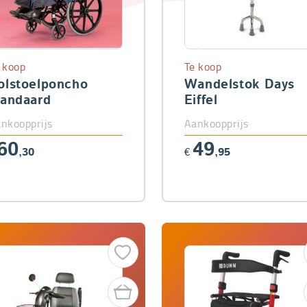
 koop
Te koop
olstoelponcho
Wandelstok Days
tandaard
Eiffel
nkoopprijs
Aankoopprijs
60
49
,30
€
,95