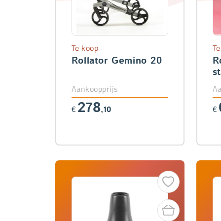
Te koop
Te
Rollator Gemino 20
R
s
Aankoopprijs
Aa
278
€
,10
€