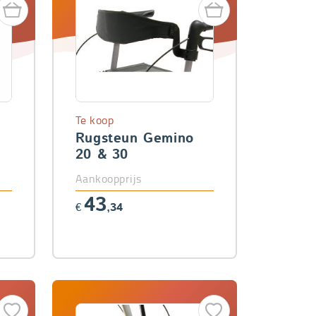
Te koop
Rugsteun Gemino
20 & 30
Aankoopprijs
43
€
,34