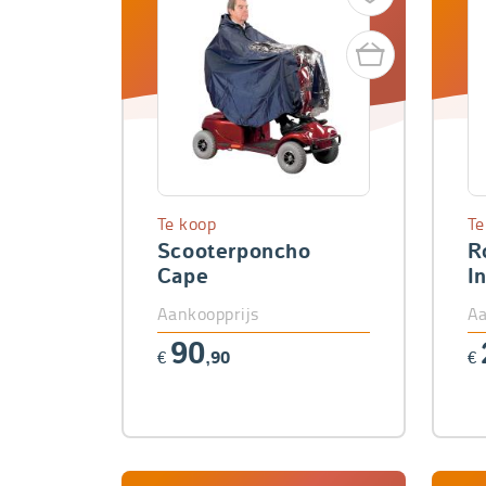
Te koop
Te
Scooterponcho
R
Cape
I
Aankoopprijs
Aa
90
€
,90
€