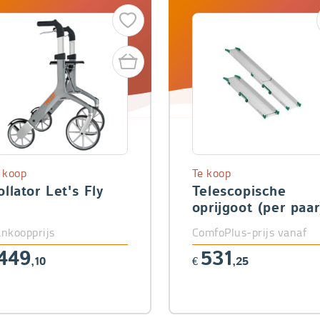
 koop
Te koop
ollator Let's Fly
Telescopische
oprijgoot (per paar
nkoopprijs
ComfoPlus-prijs vanaf
449
531
,10
€
,25