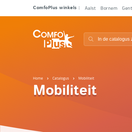
Hoofd
Aalst
Bornem
Gen
ComfoPlus winkels :
navigatie
ComfoPlus
Zoeken
-
Zoeken
Homepagina
Home
Catalogus
Mobiliteit
Mobiliteit