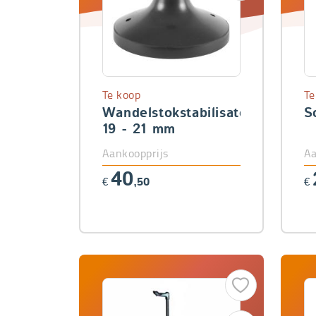
Te koop
Te
Wandelstokstabilisator
S
19 - 21 mm
Aankoopprijs
Aa
40
€
,50
€