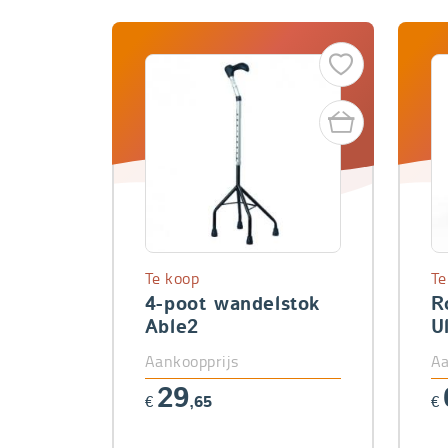
Te koop
Te
4-poot wandelstok
R
Able2
U
Aankoopprijs
Aa
29
€
,65
€