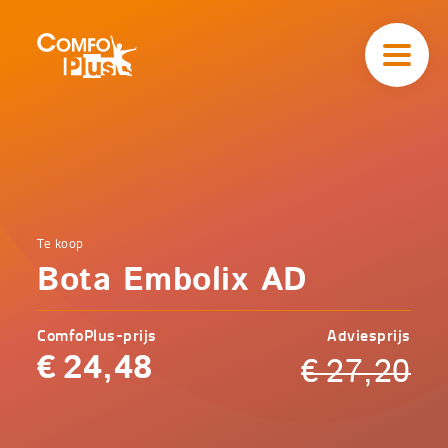
Hoofd
navigatie
ComfoPlus
-
Homepagina
Home
Te koop
Comfoplus
Catalogus
Bota Embolix AD
-
Zorg
Bota
Embolix
ComfoPlus-prijs
Adviesprijs
AD
€
24,48
€
27,20