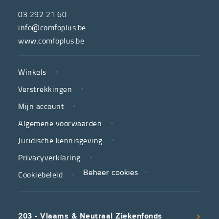
de
03 292 21 60
hulpmiddelenwinkel
info@comfoplus.be
van
www.comfoplus.be
de
NUTTIGE
Vlaamse
Winkels
LINKS
neutrale
Verstrekkingen
ziekenfondsen,
is
Mijn account
jouw
Algemene voorwaarden
partner
Juridische kennisgeving
in
zorg.
Privacyverklaring
Cookiebeleid
Beheer cookies
We
koppelen
scherpe
203 - Vlaams & Neutraal Ziekenfonds