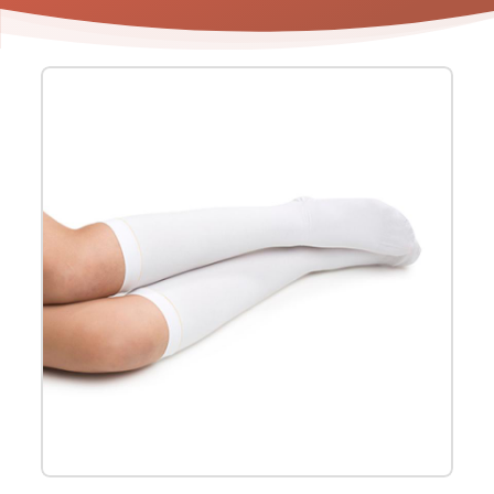
Product
informatie
-
Bota
Embolix
AD