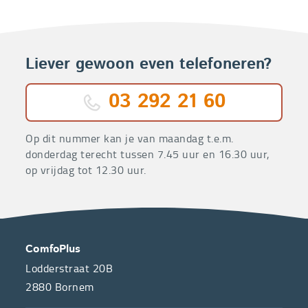
Liever gewoon even telefoneren?
03 292 21 60
Op dit nummer kan je van maandag t.e.m.
donderdag terecht tussen 7.45 uur en 16.30 uur,
op vrijdag tot 12.30 uur.
OVER
CONTACT
ComfoPlus
ONS
Lodderstraat 20B
2880
Bornem
ComfoPlus,