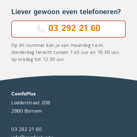
Liever gewoon even telefoneren?
03 292 21 60
Op dit nummer kan je van maandag t.e.m.
donderdag terecht tussen 7.45 uur en 16.30 uur,
op vrijdag tot 12.30 uur.
OVER
CONTACT
ComfoPlus
ONS
Lodderstraat 20B
2880
Bornem
ComfoPlus,
de
03 292 21 60
hulpmiddelenwinkel