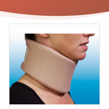
Product
informatie
-
Bota
halskraag
-
model
C
-
H: