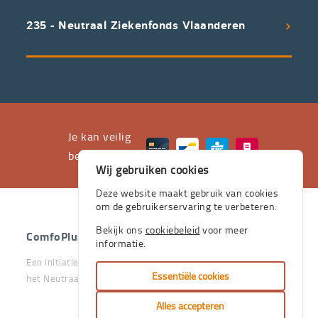
uitstekend
235 - Neutraal Ziekenfonds Vlaanderen
servicepakket
waarvan
professioneel
advies
en
het
Je kan veilig
leveren
betalen met
Wij gebruiken cookies
aan
huis
Deze website maakt gebruik van cookies
om de gebruikerservaring te verbeteren.
de
stevige
Bekijk ons
cookiebeleid
voor meer
ComfoPlus
- 2026 - Alle rechten voorbehouden.
informatie.
pijlers
Een initiatief van het Vlaams & Neutraal Ziekenfonds en van
zijn.
Essentiële cookies
het Neutraal Ziekenfonds Vlaanderen
Je
Alles accepteren