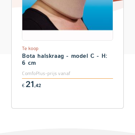
Te koop
Bota halskraag - model C - H:
6 cm
ComfoPlus-prijs vanaf
21
€
,42