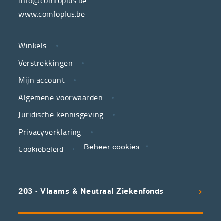
info@comfoplus.be
van
www.comfoplus.be
de
NUTTIGE
Vlaamse
Winkels
LINKS
neutrale
Verstrekkingen
ziekenfondsen,
is
Mijn account
jouw
Algemene voorwaarden
partner
Juridische kennisgeving
in
zorg.
Privacyverklaring
Cookiebeleid
Beheer cookies
We
koppelen
scherpe
203 - Vlaams & Neutraal Ziekenfonds
voorwaarden
aan
een