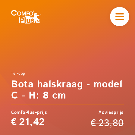
Hoofd
navigatie
ComfoPlus
-
Homepagina
Home
Te koop
Comfoplus
Catalogus
Bota halskraag - model
-
Zorg
Bota
C - H: 8 cm
halskraag
- model C
- H: 8 cm
ComfoPlus-prijs
Adviesprijs
€
21,42
€
23,80