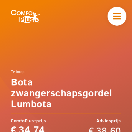
Hoofd
navigatie
ComfoPlus
-
Homepagina
Home
Te koop
Comfoplus
Catalogus
Bota
-
Zorg
Bota
zwangerschapsgordel
zwangerschapsgordel
Lumbota
Lumbota
ComfoPlus-prijs
Adviesprijs
€
34,74
€
38,60