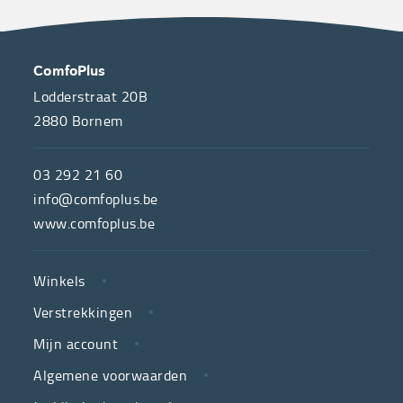
OVER
CONTACT
ComfoPlus
ONS
Lodderstraat 20B
2880
Bornem
ComfoPlus,
de
03 292 21 60
hulpmiddelenwinkel
info@comfoplus.be
van
www.comfoplus.be
de
NUTTIGE
Vlaamse
Winkels
LINKS
neutrale
Verstrekkingen
ziekenfondsen,
is
Mijn account
jouw
Algemene voorwaarden
partner