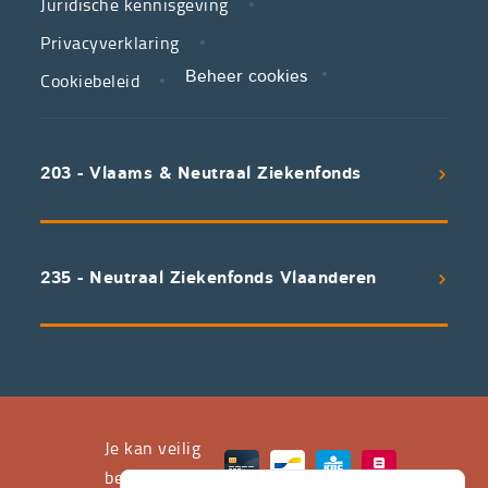
Juridische kennisgeving
in
zorg.
Privacyverklaring
Cookiebeleid
Beheer cookies
We
koppelen
scherpe
203 - Vlaams & Neutraal Ziekenfonds
voorwaarden
aan
een
uitstekend
235 - Neutraal Ziekenfonds Vlaanderen
servicepakket
waarvan
professioneel
advies
en
het
Je kan veilig
leveren
betalen met