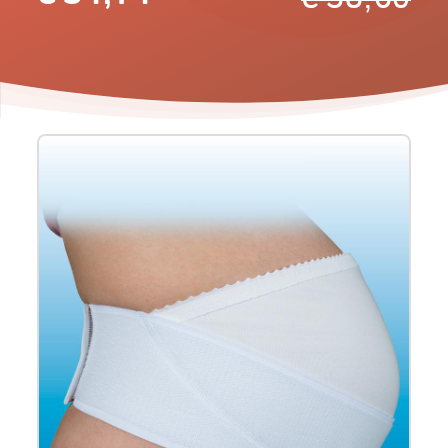
Product
informatie
-
Bota
zwangerschapsgordel
Lumbota