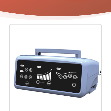
Product
informatie
-
Lymfedrainagetoestel
PT1003