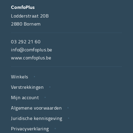
OVER
CONTACT
ComfoPlus
ONS
Lodderstraat 20B
2880
Bornem
ComfoPlus,
de
03 292 21 60
hulpmiddelenwinkel
info@comfoplus.be
van
www.comfoplus.be
de
NUTTIGE
Vlaamse
Winkels
LINKS
neutrale
Verstrekkingen
ziekenfondsen,
is
Mijn account
jouw
Algemene voorwaarden
partner
Juridische kennisgeving
in
zorg.
Privacyverklaring