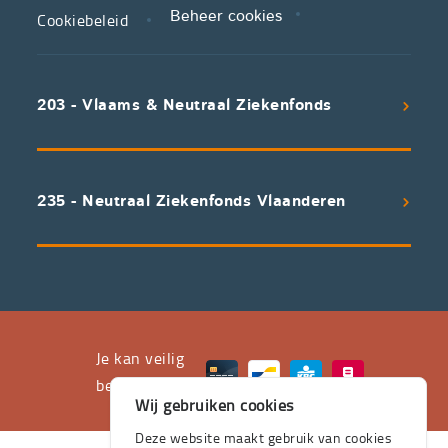
Cookiebeleid
Beheer cookies
We
koppelen
scherpe
203 - Vlaams & Neutraal Ziekenfonds
voorwaarden
aan
een
uitstekend
235 - Neutraal Ziekenfonds Vlaanderen
servicepakket
waarvan
professioneel
advies
en
het
Je kan veilig
leveren
betalen met
Wij gebruiken cookies
aan
huis
Deze website maakt gebruik van cookies