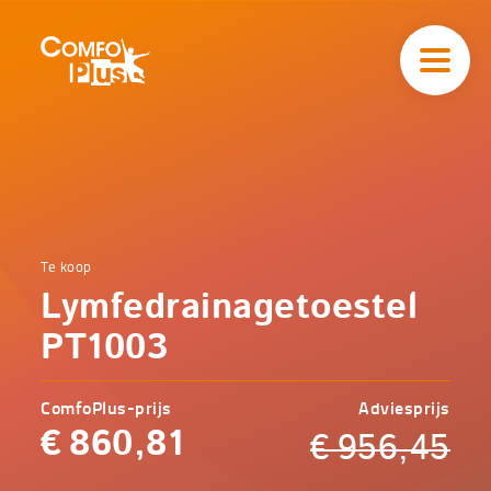
Hoofd
navigatie
ComfoPlus
-
Homepagina
Home
Te koop
Comfoplus
Catalogus
Lymfedrainagetoestel
-
Zorg
Lymfedrainagetoestel
PT1003
PT1003
ComfoPlus-prijs
Adviesprijs
€
860,81
€
956,45