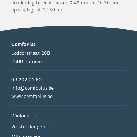
donderdag terecht tussen 7.45 uur en 16.30 uur,
op vrijdag tot 12.30 uur.
OVER
CONTACT
ComfoPlus
ONS
Lodderstraat 20B
2880
Bornem
ComfoPlus,
de
03 292 21 60
hulpmiddelenwinkel
info@comfoplus.be
van
www.comfoplus.be
de
NUTTIGE
Vlaamse
Winkels
LINKS
neutrale
Verstrekkingen
ziekenfondsen,
is