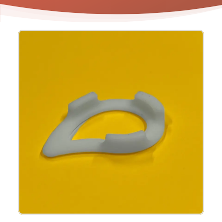
Product
informatie
-
Oopsie
Heroes
Clip