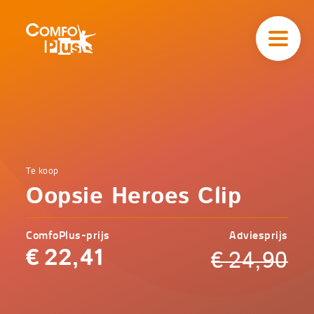
Hoofd
navigatie
ComfoPlus
-
Homepagina
Home
Te koop
Comfoplus
Catalogus
Oopsie Heroes Clip
-
Zorg
Oopsie
Heroes
ComfoPlus-prijs
Adviesprijs
Clip
€
22,41
€
24,90