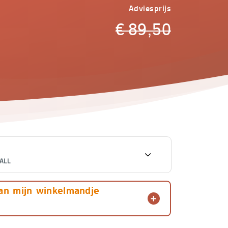
Adviesprijs
€
89,50
ALL
€
89,50
an mijn winkelmandje
ALL
€
80,55
€
89,50