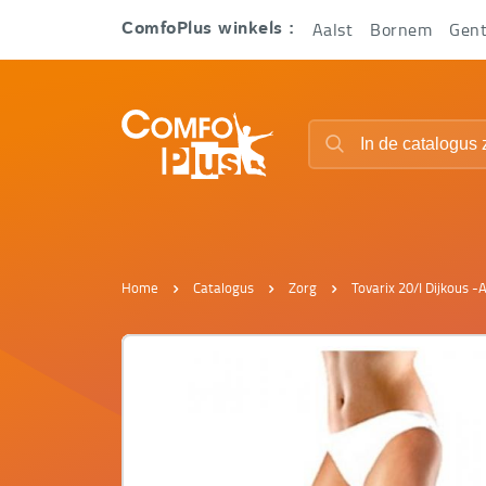
Hoofd
Aalst
Bornem
Gen
ComfoPlus winkels :
navigatie
ComfoPlus
Zoeken
-
Zoeken
Homepagina
Home
Catalogus
Zorg
Tovarix 20/I Dijkous 