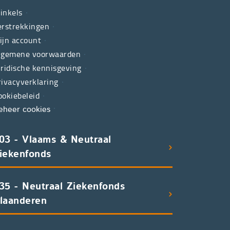
inkels
erstrekkingen
ijn account
lgemene voorwaarden
uridische kennisgeving
rivacyverklaring
ookiebeleid
eheer cookies
03 - Vlaams & Neutraal
iekenfonds
35 - Neutraal Ziekenfonds
laanderen