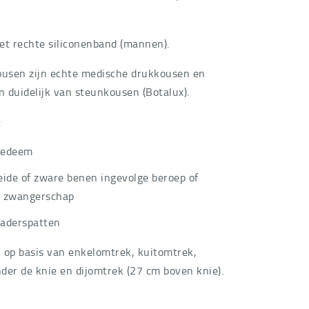
et rechte siliconenband (mannen).
ousen zijn echte medische drukkousen en
n duidelijk van steunkousen (Botalux).
:
oedeem
ide of zware benen ingevolge beroep of
s zwangerschap
 aderspatten
 op basis van enkelomtrek, kuitomtrek,
der de knie en dijomtrek (27 cm boven knie).