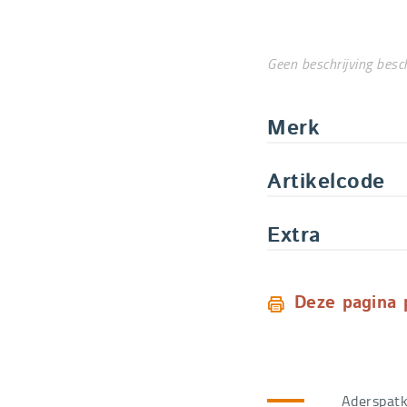
Bestelcode
1314ME
LARGE
Geen beschrijving besc
Bestelcode
1314LA
XLARGE
Merk
Bestelcode
1314XL
Artikelcode
Extra
Deze pagina 
Aderspatk