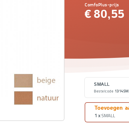
ComfoPlus-prijs
€
80,55
Varianten
SMALL
Bestelcode
1314SM
SMALL
Toevoegen a
Bestelcode
1314SM
1 x
SMALL
MEDIUM