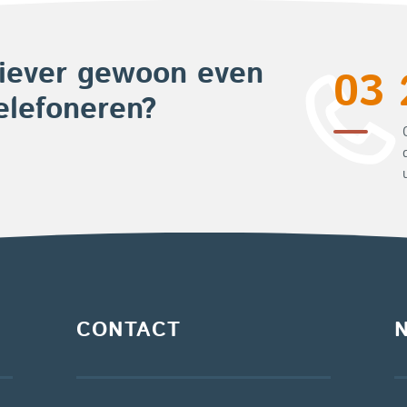
iever gewoon even
03 
elefoneren?
CONTACT