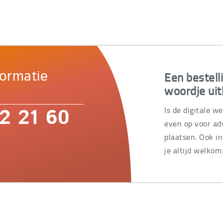
Een bestell
formatie
woordje uit
Is de digitale w
2 21 60
even op voor adv
plaatsen. Ook i
je altijd welkom