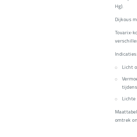
Hg).
Dijkous m
Tovarix-k
verschille
Indicaties
Licht 
Vermoe
tijden
Lichte
Maattabel
omtrek on