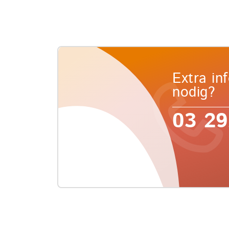
Extra in
nodig?
03 29