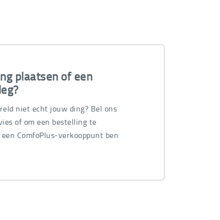
ing plaatsen of een
leg?
ereld niet echt jouw ding? Bel ons
ies of om een bestelling te
n een ComfoPlus-verkooppunt ben
.