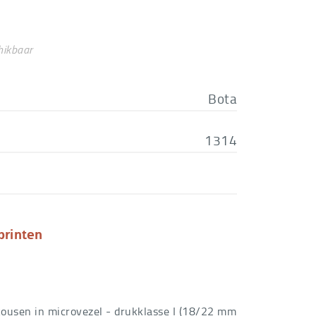
DIUM
€
80,55
€
89,50
hikbaar
RGE
€
80,55
€
89,50
Bota
ARGE
€
80,55
1314
printen
ousen in microvezel - drukklasse I (18/22 mm