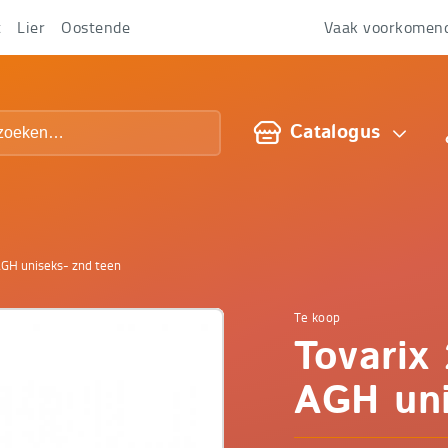
t
Lier
Oostende
Vaak voorkomen
Over
ons
Catalogus
-AGH uniseks- znd teen
Te koop
Comfop
Tovarix 
-
AGH uni