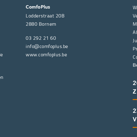
W
ComfoPlus
Lodderstraat 20B
V
2880
Bornem
M
A
03 292 21 60
J
info@comfoplus.be
P
de
www.comfoplus.be
C
B
en
2
Z
2
V