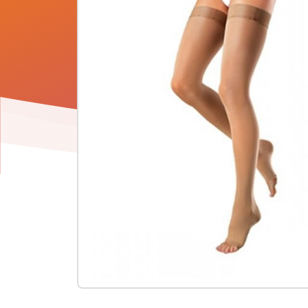
Product
informatie
-
Tovarix