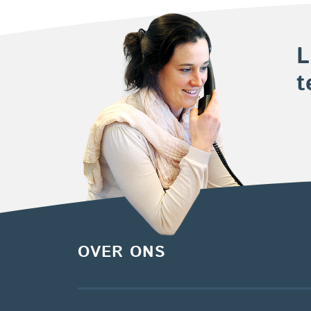
L
t
OVER ONS