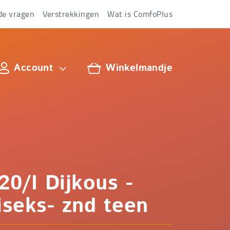
de vragen
Verstrekkingen
Wat is ComfoPlus
Account
Winkelmandje
lus
20/I Dijkous -
seks- znd teen