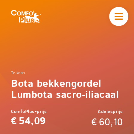
Hoofd
navigatie
ComfoPlus
-
Homepagina
Home
Te koop
Comfoplus
Catalogus
Bota bekkengordel
-
Zorg
Bota
Lumbota sacro-iliacaal
bekkengordel
Lumbota
sacro-iliacaal
ComfoPlus-prijs
Adviesprijs
€
54,09
€
60,10