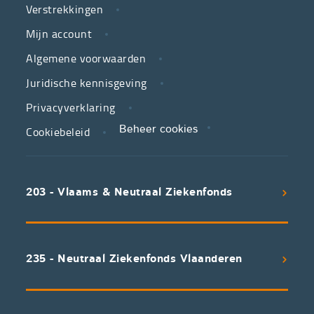
Verstrekkingen
ziekenfondsen,
is
Mijn account
jouw
Algemene voorwaarden
partner
Juridische kennisgeving
in
zorg.
Privacyverklaring
Cookiebeleid
Beheer cookies
We
koppelen
scherpe
203 - Vlaams & Neutraal Ziekenfonds
voorwaarden
aan
een
uitstekend
235 - Neutraal Ziekenfonds Vlaanderen
servicepakket
waarvan
professioneel