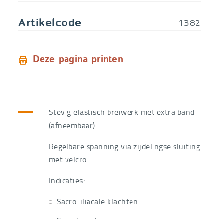
XXL - 115 - 125 cm
Bestelcode
1382XXL
€
54,09
1382
Artikelcode
Deze pagina printen
Stevig elastisch breiwerk met extra band
(afneembaar).
Regelbare spanning via zijdelingse sluiting
met velcro.
Indicaties:
Sacro-iliacale klachten