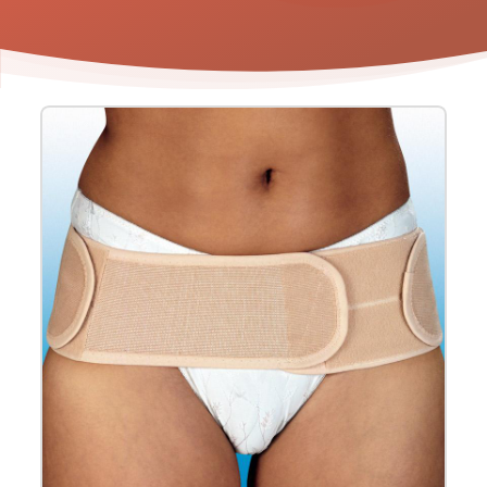
Product
informatie
-
Bota
bekkengordel
Lumbota
sacro-
iliacaal