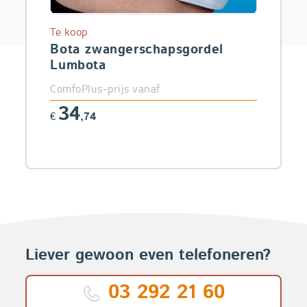
Te koop
Bota zwangerschapsgordel
Lumbota
ComfoPlus-prijs vanaf
34
€
,74
Liever gewoon even telefoneren?
03 292 21 60