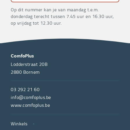
Op dit nummer kan je van maandag t.e.m.
donderdag terecht tussen 7.45 uur en 16.30 uur,
op vrijdag tot 12.30 uur.
OVER
CONTACT
ComfoPlus
ONS
Lodderstraat 20B
2880
Bornem
ComfoPlus,
de
03 292 21 60
hulpmiddelenwinkel
info@comfoplus.be
van
www.comfoplus.be
de
NUTTIGE
Vlaamse
Winkels
LINKS
neutrale