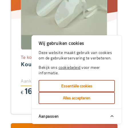
Wij gebruiken cookies
Deze website maakt gebruik van cookies
Te koop
om de gebruikerservaring te verbeteren.
Kousenaantrekker voor panty's
Bekijk ons
cookiebeleid
voor meer
informatie.
Aankoopprijs
Essentiële cookies
16
€
,56
Alles accepteren
Aanpassen