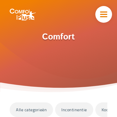
Hoofd
navigatie
ComfoPlus
-
Homepagina
Home
Comfort
Catalogus
Comfort
Categorieën
Alle categorieën
Incontinentie
Koopjes