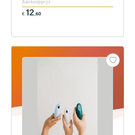
Aankoopprijs
12
€
,60