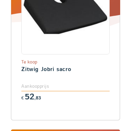
Te koop
Zitwig Jobri sacro
Aankoopprijs
52
€
,83