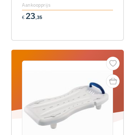
Aankoopprijs
23
€
,35