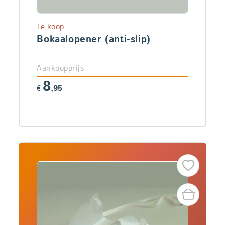
Te koop
Bokaalopener (anti-slip)
Aankoopprijs
8
€
,95