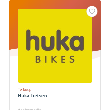
Te koop
Huka fietsen
Aankoopprijs