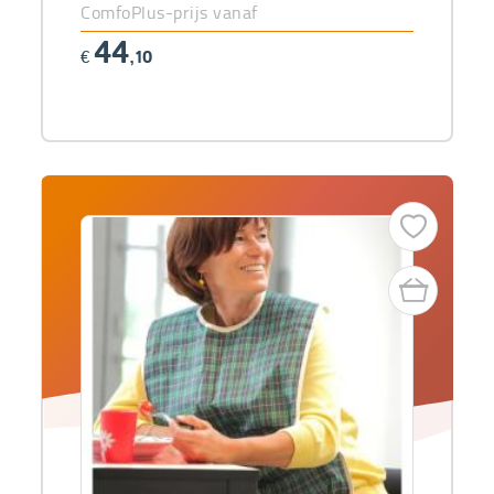
ComfoPlus-prijs vanaf
44
€
,10