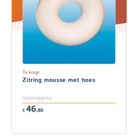
Te koop
Zitring mousse met hoes
Aankoopprijs
46
€
,80