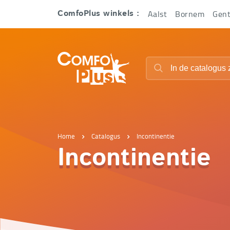
Hoofd
Aalst
Bornem
Gen
ComfoPlus winkels :
navigatie
ComfoPlus
Zoeken
-
Zoeken
Homepagina
Home
Catalogus
Incontinentie
Incontinentie