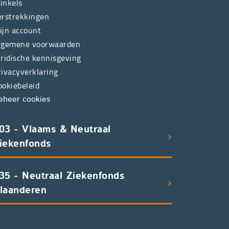
inkels
erstrekkingen
ijn account
lgemene voorwaarden
uridische kennisgeving
rivacyverklaring
ookiebeleid
eheer cookies
03 - Vlaams & Neutraal
iekenfonds
35 - Neutraal Ziekenfonds
laanderen