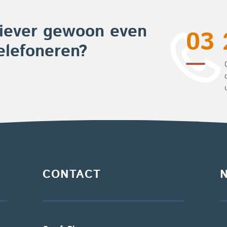
iever gewoon even
03 
elefoneren?
CONTACT