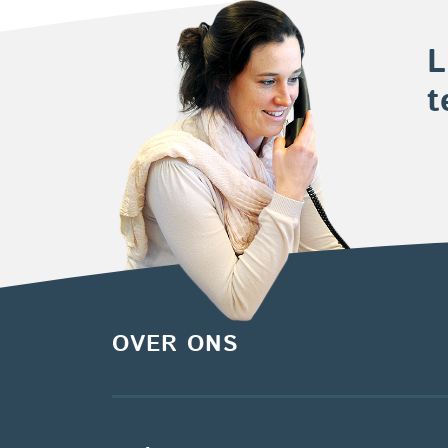
L
t
OVER ONS