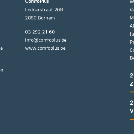
W
ComfoPlus
Lodderstraat 20B
V
2880
Bornem
M
A
03 292 21 60
J
info@comfoplus.be
P
de
www.comfoplus.be
C
B
en
2
Z
2
V