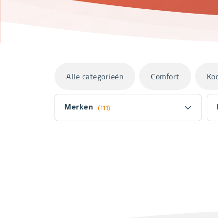
Categorieën
Alle categorieën
Comfort
Ko
Filter
Merken
(111)
Fitler
section
Producten