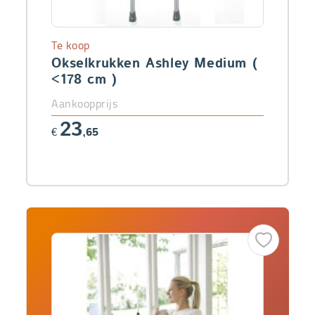
Te koop
Okselkrukken Ashley Medium (
<178 cm )
Aankoopprijs
23
€
,65