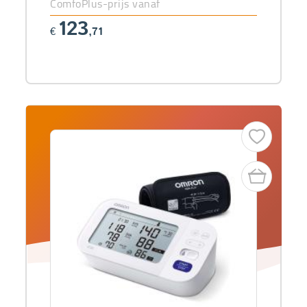
ComfoPlus-prijs vanaf
123
€
,71