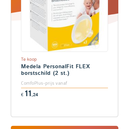
Te koop
Medela PersonalFit FLEX
borstschild (2 st.)
ComfoPlus-prijs vanaf
11
€
,24