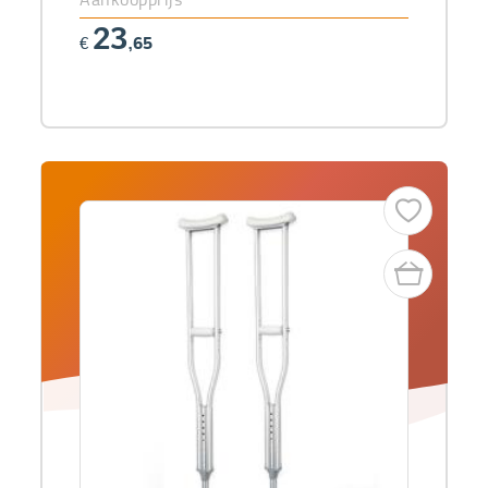
23
€
,65