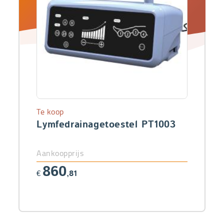
Te koop
Lymfedrainagetoestel PT1003
Aankoopprijs
860
€
,81