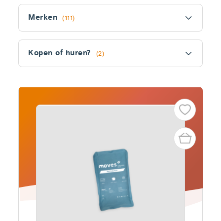
Filter
Merken
(111)
Kopen of huren?
(2)
Fitler
section
Producten