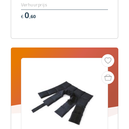
Verhuurprijs
0
€
,60