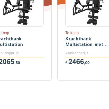
 koop
Te koop
rachtbank
Krachtbank
ultistation
Multistation met
Leg Press module
nkoopprijs
Aankoopprijs
2065
2466
,50
€
,00