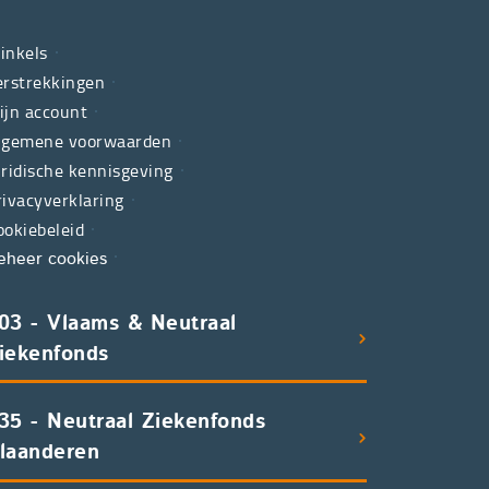
inkels
erstrekkingen
ijn account
lgemene voorwaarden
uridische kennisgeving
rivacyverklaring
ookiebeleid
eheer cookies
03 - Vlaams & Neutraal
iekenfonds
35 - Neutraal Ziekenfonds
laanderen