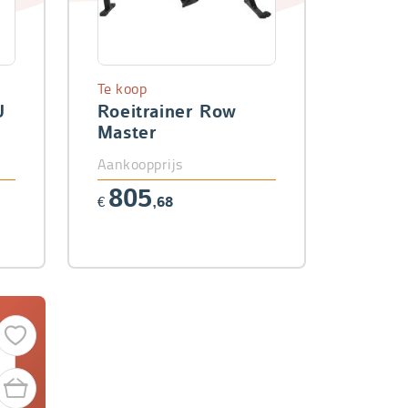
Te koop
U
Roeitrainer Row
Master
Aankoopprijs
805
€
,68