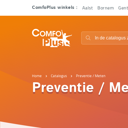
Hoofd
Aalst
Bornem
Gen
ComfoPlus winkels :
navigatie
ComfoPlus
Zoeken
-
Zoeken
Homepagina
Home
Catalogus
Preventie / Meten
Preventie / M