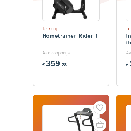
Te koop
Te
Hometrainer Rider 1
I
t
7
Aankoopprijs
Aa
359
€
,28
€