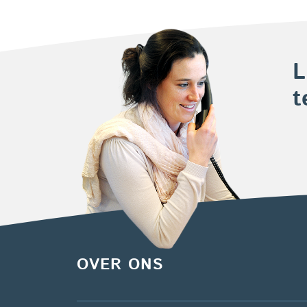
L
t
OVER ONS