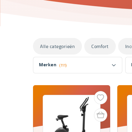
Categorieën
Alle categorieën
Comfort
Inc
Filter
Merken
(111)
Fitler
section
Producten