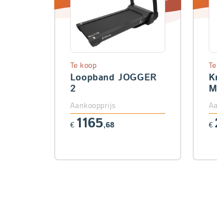
Te koop
Te
Loopband JOGGER
K
2
M
Aankoopprijs
Aa
1165
€
,68
€