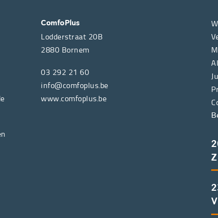
W
ComfoPlus
Lodderstraat 20B
V
2880
Bornem
M
A
03 292 21 60
J
info@comfoplus.be
P
de
www.comfoplus.be
C
B
en
2
Z
2
V