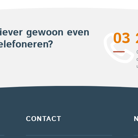
iever gewoon even
03 
elefoneren?
CONTACT