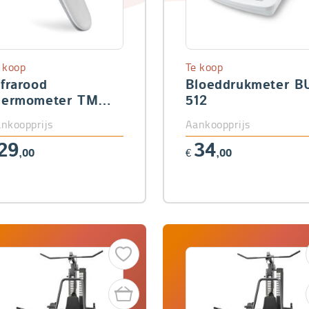
 koop
Te koop
nfrarood
Bloeddrukmeter B
hermometer TM
512
60
nkoopprijs
Aankoopprijs
29
34
,00
€
,00