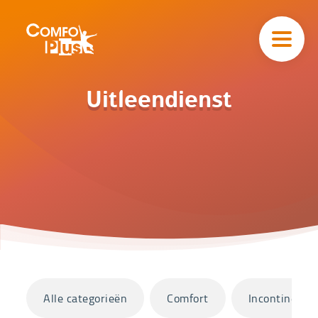
Hoofd
navigatie
ComfoPlus
-
Homepagina
Home
Uitleendienst
Catalogus
Uitleendienst
Categorieën
Alle categorieën
Comfort
Incontinentie