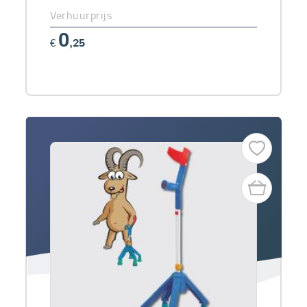
Verhuurprijs
0
€
,25