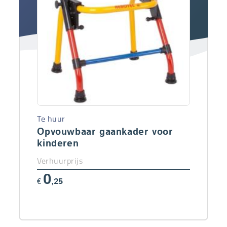
Te huur
Opvouwbaar gaankader voor
kinderen
Verhuurprijs
0
€
,25