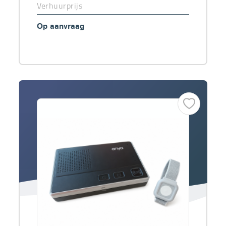
Verhuurprijs
Op aanvraag