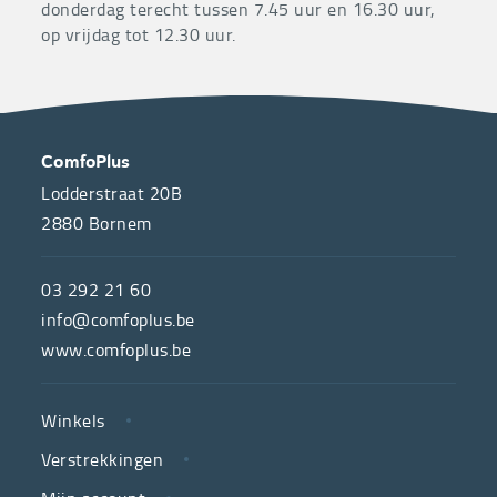
donderdag terecht tussen 7.45 uur en 16.30 uur,
op vrijdag tot 12.30 uur.
OVER
CONTACT
ComfoPlus
ONS
Lodderstraat 20B
2880
Bornem
ComfoPlus,
de
03 292 21 60
hulpmiddelenwinkel
info@comfoplus.be
van
www.comfoplus.be
de
NUTTIGE
Vlaamse
Winkels
LINKS
neutrale
Verstrekkingen
ziekenfondsen,
is