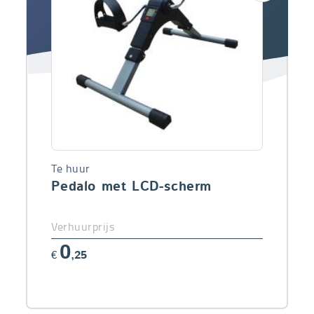
Te huur
Pedalo met LCD-scherm
Verhuurprijs
0
€
,25