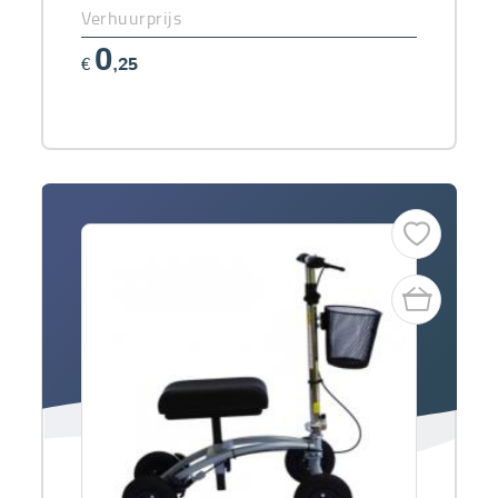
Verhuurprijs
0
€
,25