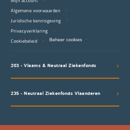
Mijn account
jouw
Algemene voorwaarden
partner
Juridische kennisgeving
in
zorg.
Privacyverklaring
Cookiebeleid
Beheer cookies
We
koppelen
scherpe
203 - Vlaams & Neutraal Ziekenfonds
voorwaarden
aan
een
uitstekend
235 - Neutraal Ziekenfonds Vlaanderen
servicepakket
waarvan
professioneel
advies