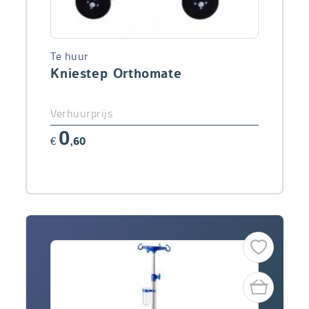
Te huur
Kniestep Orthomate
Verhuurprijs
0
€
,60