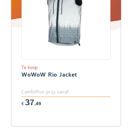
Te koop
WoWoW Rio Jacket
ComfoPlus-prijs vanaf
37
€
,49