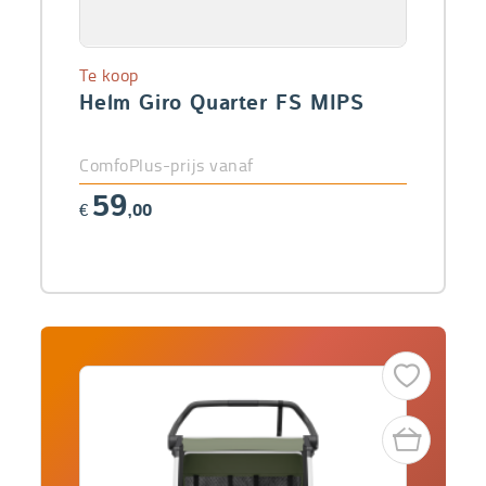
Te koop
Helm Giro Quarter FS MIPS
ComfoPlus-prijs vanaf
59
€
,00