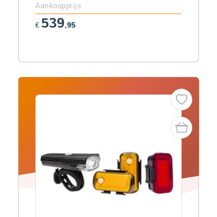
Aankoopprijs
539
€
,95