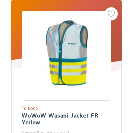
Te koop
WoWoW Wasabi Jacket FR
Yellow
ComfoPlus-prijs vanaf