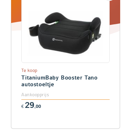
Te koop
TitaniumBaby Booster Tano
autostoeltje
Aankoopprijs
29
€
,00