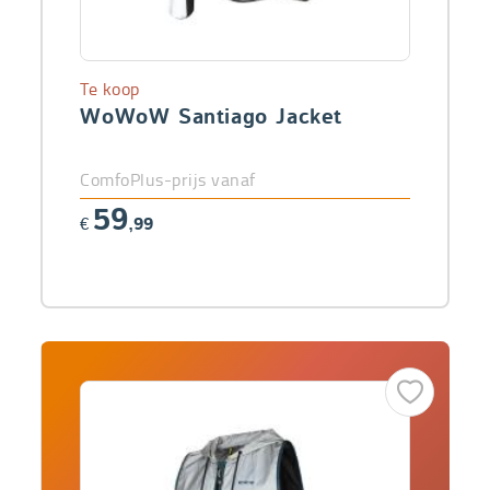
Te koop
WoWoW Santiago Jacket
ComfoPlus-prijs vanaf
59
€
,99