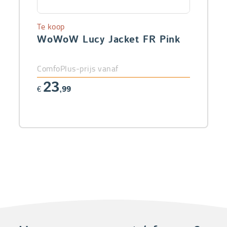
Te koop
WoWoW Lucy Jacket FR Pink
ComfoPlus-prijs vanaf
23
€
,99