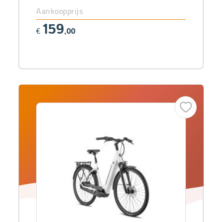
Aankoopprijs
159
€
,00