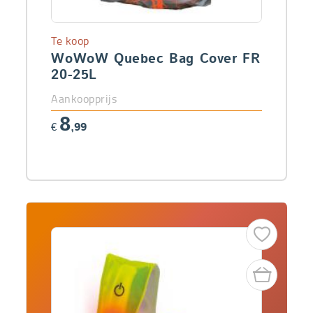
Te koop
WoWoW Quebec Bag Cover FR
20-25L
Aankoopprijs
8
€
,99