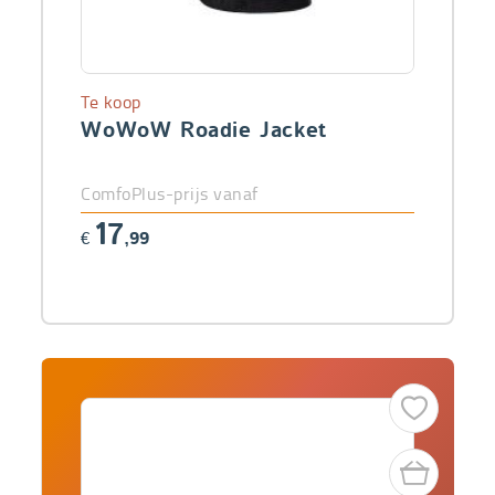
Te koop
WoWoW Roadie Jacket
ComfoPlus-prijs vanaf
17
€
,99