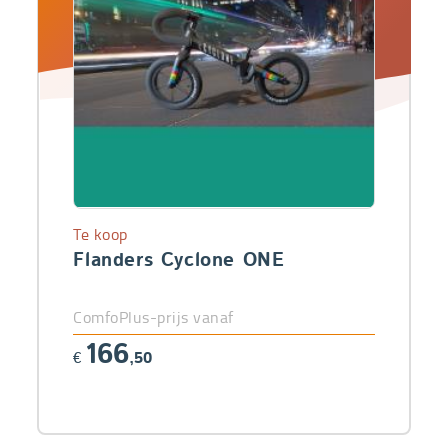
Te koop
Flanders Cyclone ONE
ComfoPlus-prijs vanaf
166
€
,50