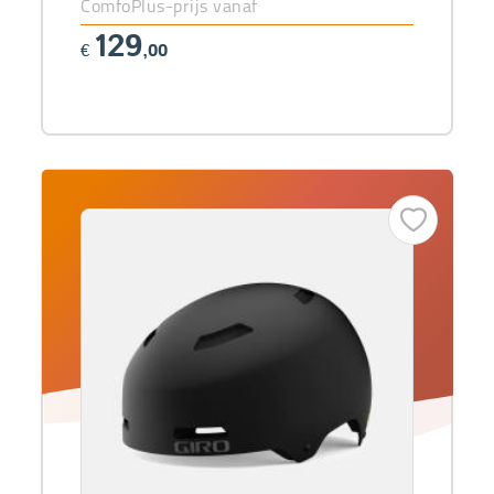
ComfoPlus-prijs vanaf
129
€
,00