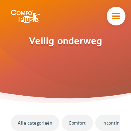
Hoofd
navigatie
ComfoPlus
-
Homepagina
Home
Veilig onderweg
Catalogus
Veilig
onderweg
Categorieën
Alle categorieën
Comfort
Incontinentie