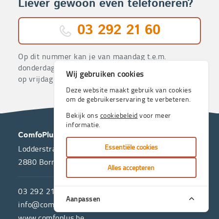
Liever gewoon even telefoneren?
03 292 21 60
Op dit nummer kan je van maandag t.e.m.
donderdag terecht tussen 7.45 uur en 16.30 uur,
Wij gebruiken cookies
op vrijdag tot 12.30 uur.
Deze website maakt gebruik van cookies
om de gebruikerservaring te verbeteren.
Bekijk ons
cookiebeleid
voor meer
informatie.
OVER
CONTACT
ComfoPlus
ONS
Essentiële cookies
Lodderstraat 20B
2880
Bornem
Alles accepteren
ComfoPlus,
de
03 292 21 60
Aanpassen
hulpmiddelenwinkel
info@comfoplus.be
van
www.comfoplus.be