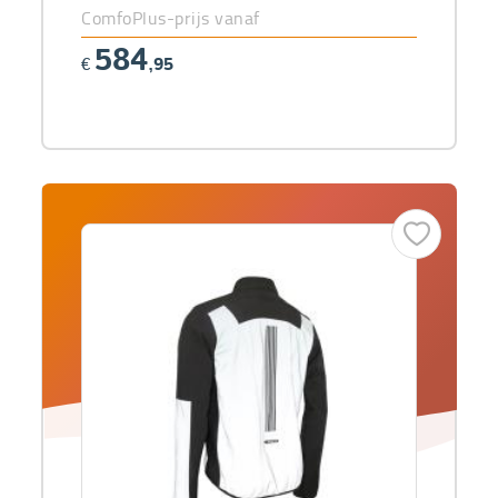
ComfoPlus-prijs vanaf
584
€
,95