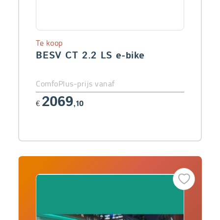
Te koop
BESV CT 2.2 LS e-bike
ComfoPlus-prijs vanaf
2069
€
,10