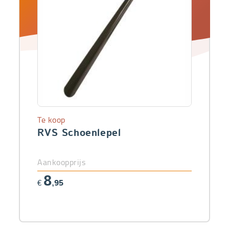
Te koop
RVS Schoenlepel
Aankoopprijs
8
€
,95