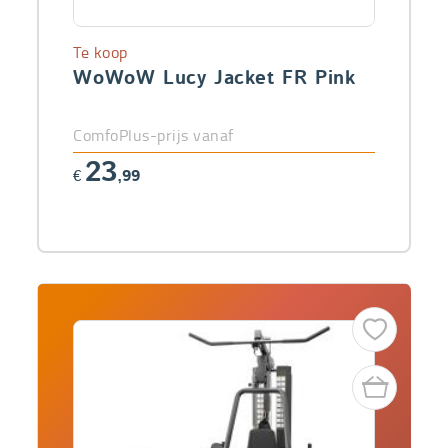
Te koop
WoWoW Lucy Jacket FR Pink
ComfoPlus-prijs vanaf
23
€
,99