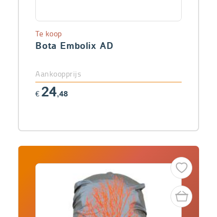
Te koop
Bota Embolix AD
Aankoopprijs
24
€
,48