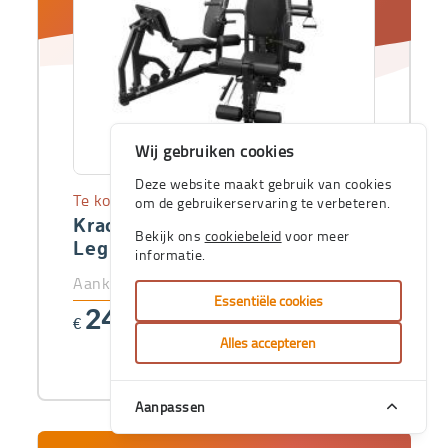
Wij gebruiken cookies
Deze website maakt gebruik van cookies
Te koop
om de gebruikerservaring te verbeteren.
Krachtbank Multistation met
Bekijk ons
cookiebeleid
voor meer
Leg Press module
informatie.
Aankoopprijs
Essentiële cookies
2466
€
,00
Alles accepteren
Aanpassen