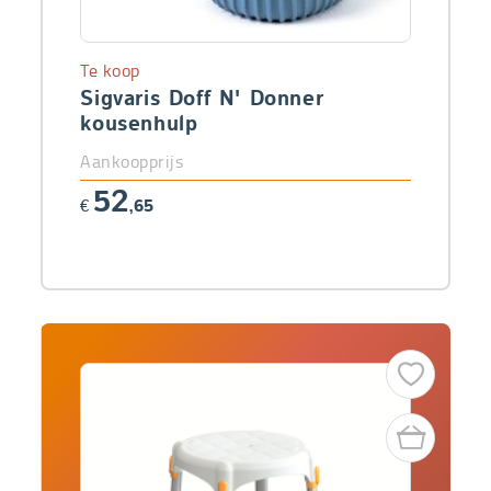
Te koop
Sigvaris Doff N' Donner
kousenhulp
Aankoopprijs
52
€
,65