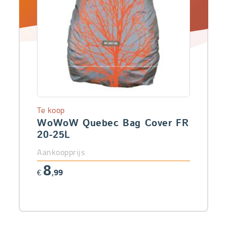
Te koop
WoWoW Quebec Bag Cover FR
20-25L
Aankoopprijs
8
€
,99