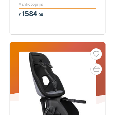
Aankoopprijs
1584
€
,00