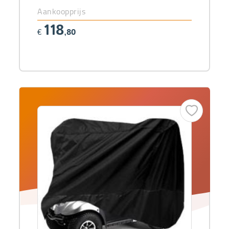
Aankoopprijs
118
€
,80