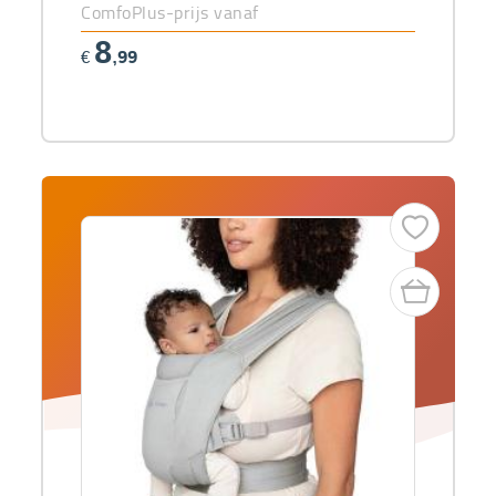
ComfoPlus-prijs vanaf
8
€
,99