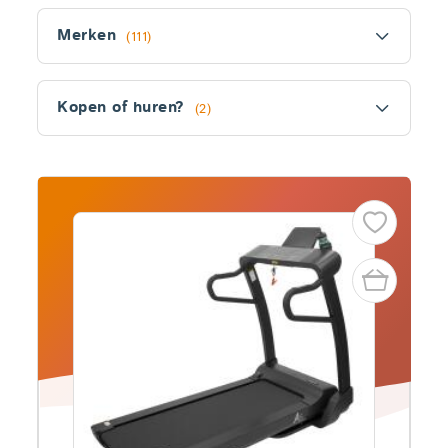
Filter
Merken
(111)
Kopen of huren?
(2)
Fitler
section
Producten