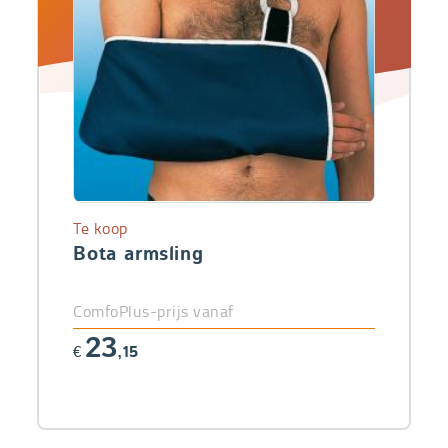
Te koop
Bota armsling
ComfoPlus-prijs vanaf
23
€
,15