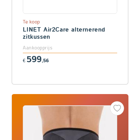
Te koop
LINET Air2Care alternerend
zitkussen
Aankoopprijs
599
€
,56