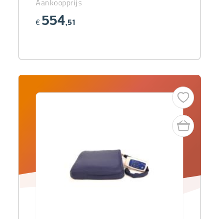
Aankoopprijs
554
€
,51