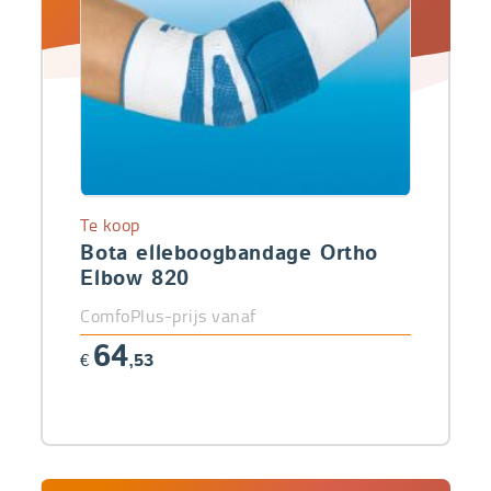
Te koop
Bota elleboogbandage Ortho
Elbow 820
ComfoPlus-prijs vanaf
64
€
,53