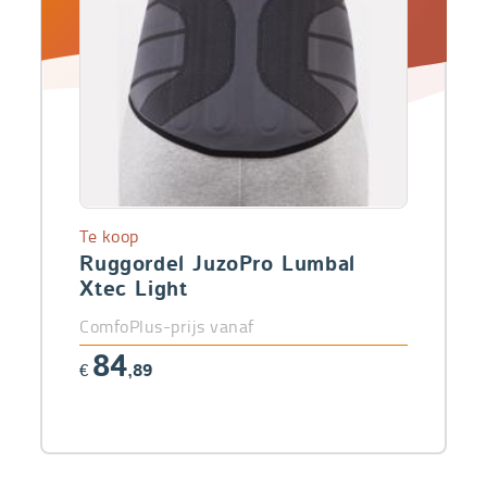
Te koop
Ruggordel JuzoPro Lumbal
Xtec Light
ComfoPlus-prijs vanaf
84
€
,89