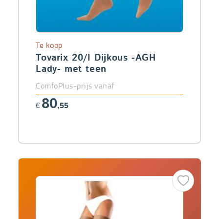
Te koop
Tovarix 20/I Dijkous -AGH
Lady- met teen
ComfoPlus-prijs vanaf
80
€
,55