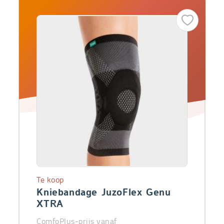
Te koop
Kniebandage JuzoFlex Genu
XTRA
ComfoPlus-prijs vanaf