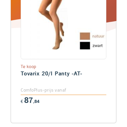
Te koop
Tovarix 20/I Panty -AT-
ComfoPlus-prijs vanaf
87
€
,84