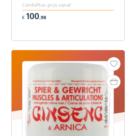
ComfoPlus-prijs vanaf
100
€
,98