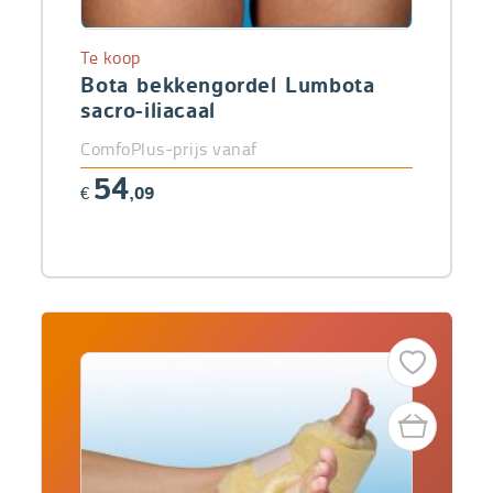
Te koop
Bota bekkengordel Lumbota
sacro-iliacaal
ComfoPlus-prijs vanaf
54
€
,09