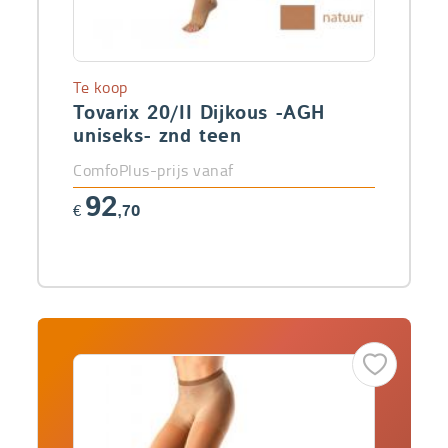
Te koop
Tovarix 20/II Dijkous -AGH
uniseks- znd teen
ComfoPlus-prijs vanaf
92
€
,70