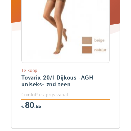
Te koop
Tovarix 20/I Dijkous -AGH
uniseks- znd teen
ComfoPlus-prijs vanaf
80
€
,55