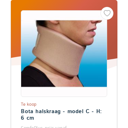
Te koop
Bota halskraag - model C - H:
6 cm
ComfoPlus-prijs vanaf