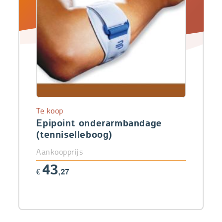
Te koop
Epipoint onderarmbandage
(tenniselleboog)
Aankoopprijs
43
€
,27