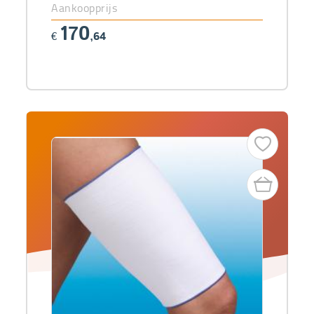
Aankoopprijs
170
€
,64