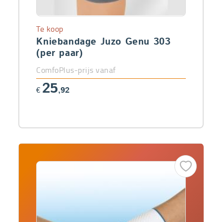
Te koop
Kniebandage Juzo Genu 303
(per paar)
ComfoPlus-prijs vanaf
25
€
,92