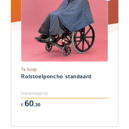
Te koop
Rolstoelponcho standaard
Aankoopprijs
60
€
,30