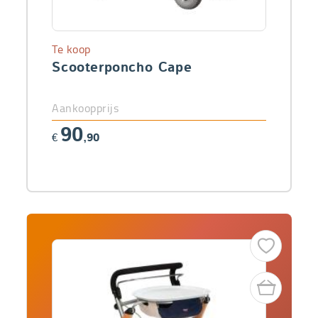
Te koop
Scooterponcho Cape
Aankoopprijs
90
€
,90