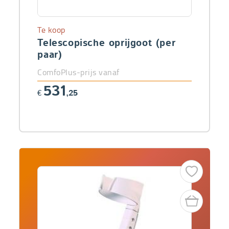
Te koop
Telescopische oprijgoot (per
paar)
ComfoPlus-prijs vanaf
531
€
,25