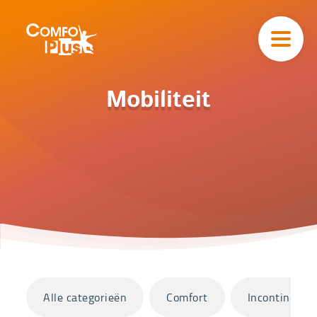
Hoofd
navigatie
ComfoPlus
-
Homepagina
Home
Mobiliteit
Catalogus
Mobiliteit
Categorieën
Alle categorieën
Comfort
Incontinentie