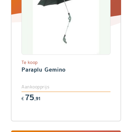
Te koop
Paraplu Gemino
Aankoopprijs
75
€
,91