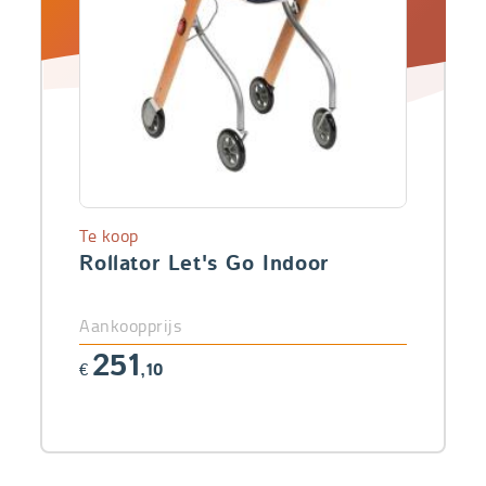
Te koop
Rollator Let's Go Indoor
Aankoopprijs
251
€
,10