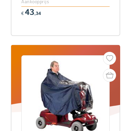
Aankoopprijs
43
€
,34