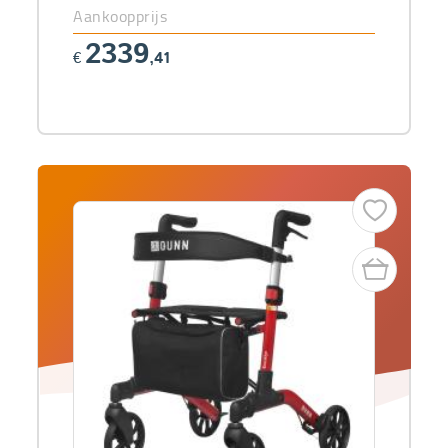
Aankoopprijs
2339
€
,41