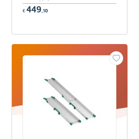
449
€
,10