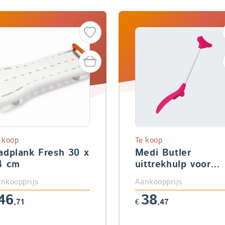
 koop
Te koop
adplank Fresh 30 x
Medi Butler
4 cm
uittrekhulp voor
kousen
nkoopprijs
Aankoopprijs
46
38
,71
€
,47