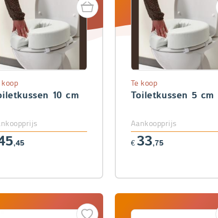
 koop
Te koop
oiletkussen 10 cm
Toiletkussen 5 cm
nkoopprijs
Aankoopprijs
45
33
,45
€
,75