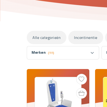
Categorieën
Alle categorieën
Incontinentie
Filter
Merken
(111)
Fitler
section
Producten