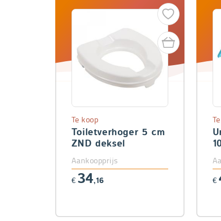
Te koop
Te
Toiletverhoger 5 cm
U
ZND deksel
1
Aankoopprijs
Aa
34
€
,16
€