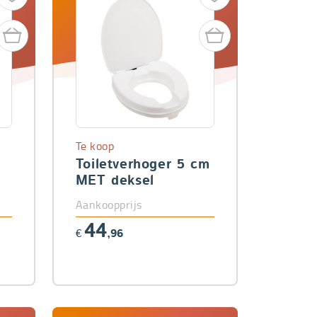
Te koop
Toiletverhoger 5 cm
MET deksel
Aankoopprijs
44
€
,96