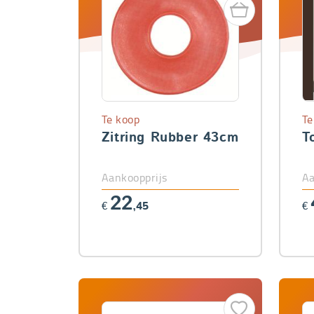
Te koop
Te
Zitring Rubber 43cm
T
Aankoopprijs
Aa
22
€
,45
€