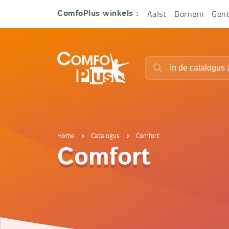
Hoofd
Aalst
Bornem
Gen
ComfoPlus winkels :
navigatie
ComfoPlus
Zoeken
-
Zoeken
Homepagina
Home
Catalogus
Comfort
Comfort