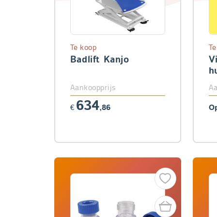
Te koop
Te
Badlift Kanjo
V
h
Aankoopprijs
Aa
634
€
,86
Op