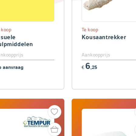
 koop
Te koop
isuele
Kousaantrekker
ulpmiddelen
nkoopprijs
Aankoopprijs
6
 aanvraag
€
,25