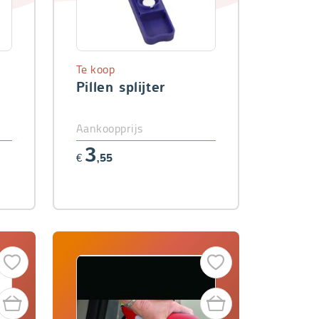
Te koop
Pillen splijter
Aankoopprijs
3
€
,55