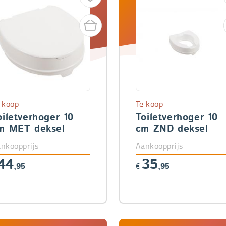
 koop
Te koop
oiletverhoger 10
Toiletverhoger 10
m MET deksel
cm ZND deksel
nkoopprijs
Aankoopprijs
44
35
,95
€
,95