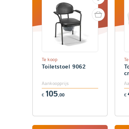
Te koop
Te
Toiletstoel 9062
T
c
Aankoopprijs
Aa
105
€
,00
€