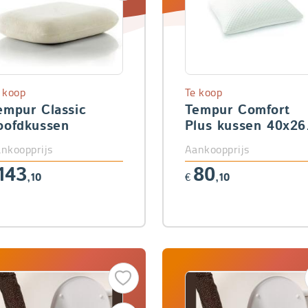
 koop
Te koop
empur Classic
Tempur Comfort
oofdkussen
Plus kussen 40x26
cm
nkoopprijs
Aankoopprijs
143
80
,10
€
,10