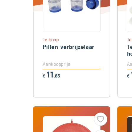
Te koop
Te
Pillen verbrijzelaar
T
h
Aankoopprijs
Aa
11
€
,65
€