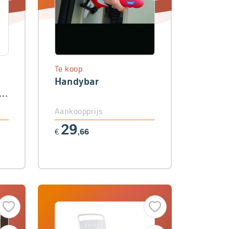
Te koop
Handybar
Aankoopprijs
29
€
,66