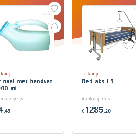
 koop
Te koop
rinaal met handvat
Bed aks L5
000 ml
nkoopprijs
Aankoopprijs
4
1285
,45
€
,20