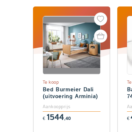
Te koop
Te
Bed Burmeier Dali
B
(uitvoering Arminia)
7
Aankoopprijs
Aa
1544
€
,40
€